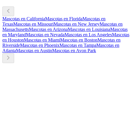
Mascotas en California
Mascotas en Florida
Mascotas en
Texas
Mascotas en Missouri
Mascotas en New Jersey
Mascotas en
Massachusetts
Mascotas en Arizona
Mascotas en Louisiana
Mascotas
en Maryland
Mascotas en Nevada
Mascotas en Los Angeles
Mascotas
en Houston
Mascotas en Miami
Mascotas en Boston
Mascotas en
Riverside
Mascotas en Phoenix
Mascotas en Tampa
Mascotas en
Atlanta
Mascotas en Austin
Mascotas en Avon Park