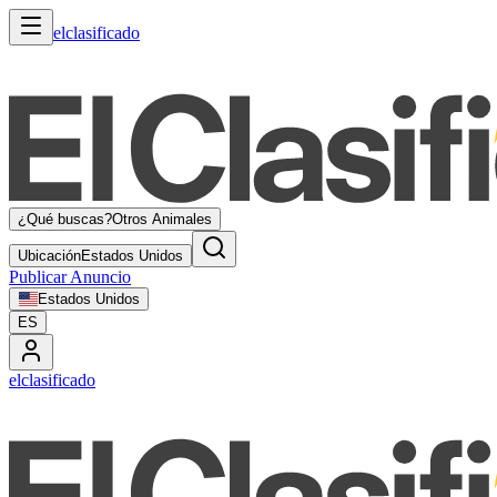
elclasificado
¿Qué buscas?
Otros Animales
Ubicación
Estados Unidos
Publicar Anuncio
Estados Unidos
ES
elclasificado