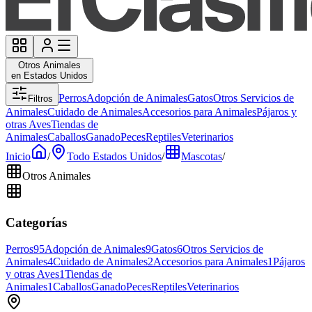
Otros Animales
en Estados Unidos
Perros
Adopción de Animales
Gatos
Otros Servicios de
Filtros
Animales
Cuidado de Animales
Accesorios para Animales
Pájaros y
otras Aves
Tiendas de
Animales
Caballos
Ganado
Peces
Reptiles
Veterinarios
Inicio
/
Todo Estados Unidos
/
Mascotas
/
Otros Animales
Categorías
Perros
95
Adopción de Animales
9
Gatos
6
Otros Servicios de
Animales
4
Cuidado de Animales
2
Accesorios para Animales
1
Pájaros
y otras Aves
1
Tiendas de
Animales
1
Caballos
Ganado
Peces
Reptiles
Veterinarios