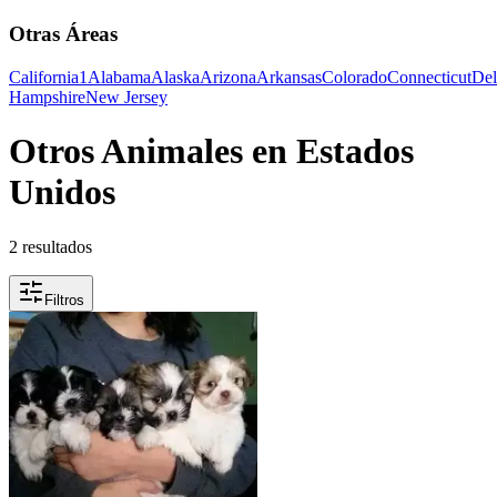
Otras Áreas
California
1
Alabama
Alaska
Arizona
Arkansas
Colorado
Connecticut
Del
Hampshire
New Jersey
Otros Animales en Estados
Unidos
2 resultados
Filtros