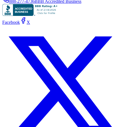
888-277-4736
BBB Accredited Business
Facebook
X