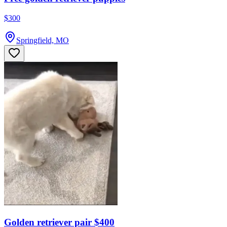
$300
Springfield, MO
Golden retriever pair $400