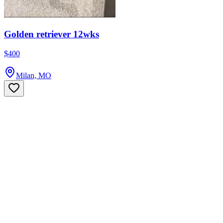
Golden retriever 12wks
$400
Milan, MO