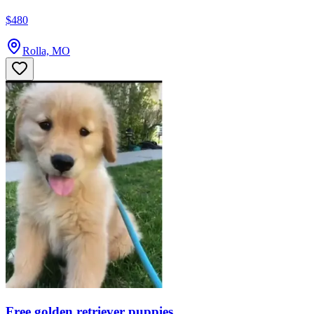
$480
Rolla, MO
Free golden retriever puppies