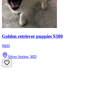
Golden retriever puppies $300
$800
Silver Spring, MD