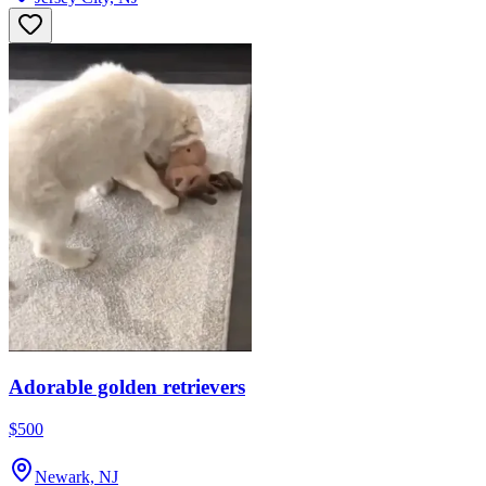
Adorable golden retrievers
$500
Newark, NJ