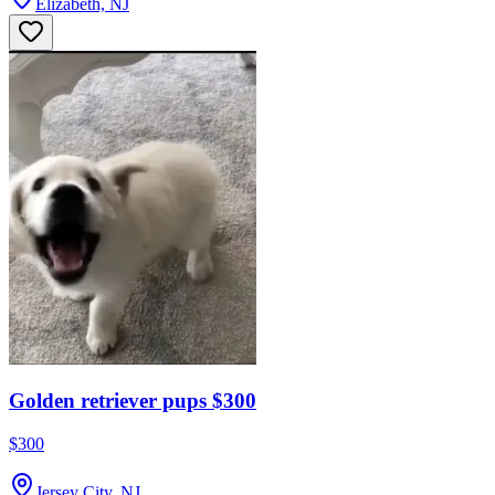
Elizabeth, NJ
Golden retriever pups $300
$300
Jersey City, NJ