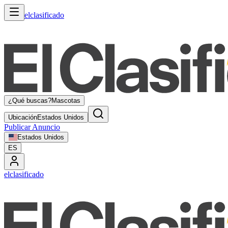
elclasificado
¿Qué buscas?
Mascotas
Ubicación
Estados Unidos
Publicar Anuncio
Estados Unidos
ES
elclasificado