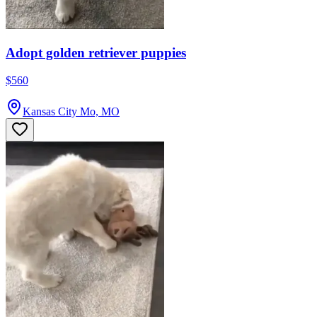
Adopt golden retriever puppies
$560
Kansas City Mo, MO