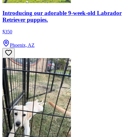
Introducing our adorable 9-week-old Labrador
Retriever puppies.
$350
Phoenix, AZ