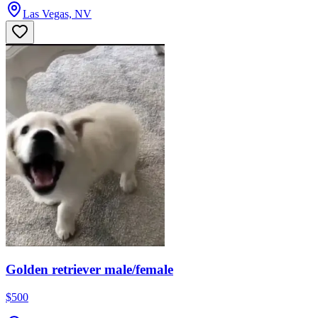
Las Vegas, NV
Golden retriever male/female
$500