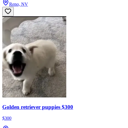
Reno, NV
Golden retriever puppies $300
$300