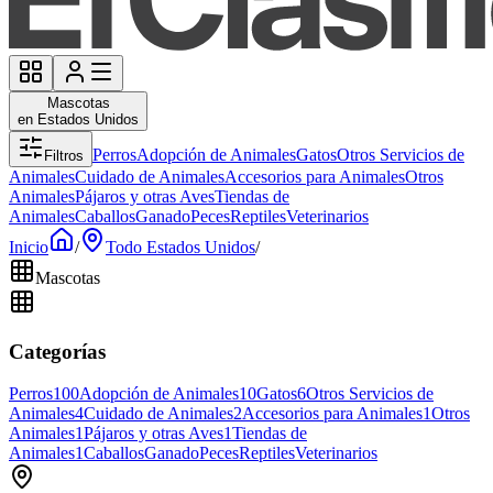
Mascotas
en Estados Unidos
Perros
Adopción de Animales
Gatos
Otros Servicios de
Filtros
Animales
Cuidado de Animales
Accesorios para Animales
Otros
Animales
Pájaros y otras Aves
Tiendas de
Animales
Caballos
Ganado
Peces
Reptiles
Veterinarios
Inicio
/
Todo Estados Unidos
/
Mascotas
Categorías
Perros
100
Adopción de Animales
10
Gatos
6
Otros Servicios de
Animales
4
Cuidado de Animales
2
Accesorios para Animales
1
Otros
Animales
1
Pájaros y otras Aves
1
Tiendas de
Animales
1
Caballos
Ganado
Peces
Reptiles
Veterinarios