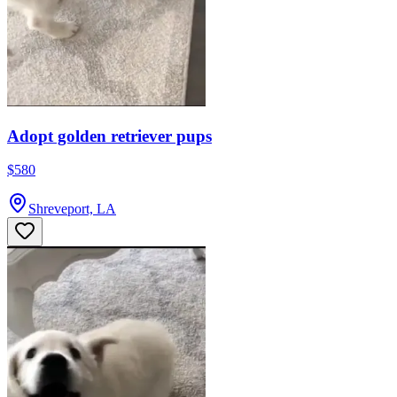
Adopt golden retriever pups
$580
Shreveport, LA