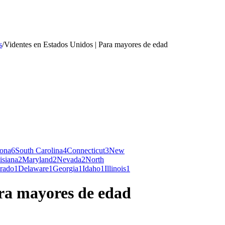
s
/
Videntes en Estados Unidos | Para mayores de edad
zona
6
South Carolina
4
Connecticut
3
New
isiana
2
Maryland
2
Nevada
2
North
rado
1
Delaware
1
Georgia
1
Idaho
1
Illinois
1
ara mayores de edad