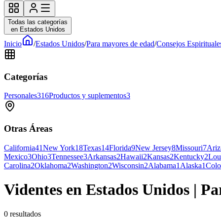
Todas las categorías
en Estados Unidos
Inicio
/
Estados Unidos
/
Para mayores de edad
/
Consejos Espirituale
Categorías
Personales
316
Productos y suplementos
3
Otras Áreas
California
41
New York
18
Texas
14
Florida
9
New Jersey
8
Missouri
7
Ari
Mexico
3
Ohio
3
Tennessee
3
Arkansas
2
Hawaii
2
Kansas
2
Kentucky
2
Lou
Carolina
2
Oklahoma
2
Washington
2
Wisconsin
2
Alabama
1
Alaska
1
Colo
Videntes en Estados Unidos | P
0
resultados