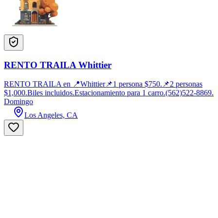
RENTO TRAILA Whittier
RENTO TRAILA en 📍Whittier📌1 persona $750.📌2 personas
$1,000.Biles incluidos.Estacionamiento para 1 carro.(562)522-8869.
Domingo
Los Angeles, CA