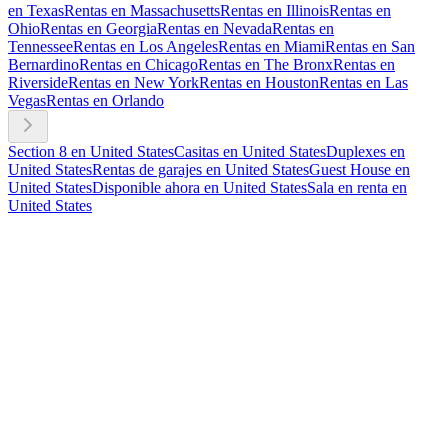
en Texas
Rentas en Massachusetts
Rentas en Illinois
Rentas en
Ohio
Rentas en Georgia
Rentas en Nevada
Rentas en
Tennessee
Rentas en Los Angeles
Rentas en Miami
Rentas en San
Bernardino
Rentas en Chicago
Rentas en The Bronx
Rentas en
Riverside
Rentas en New York
Rentas en Houston
Rentas en Las
Vegas
Rentas en Orlando
Section 8 en United States
Casitas en United States
Duplexes en
United States
Rentas de garajes en United States
Guest House en
United States
Disponible ahora en United States
Sala en renta en
United States