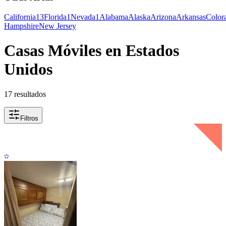
California
13
Florida
1
Nevada
1
Alabama
Alaska
Arizona
Arkansas
Color
Hampshire
New Jersey
Casas Móviles en Estados
Unidos
17 resultados
Filtros