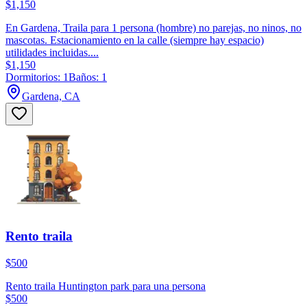
$1,150
En Gardena, Traila para 1 persona (hombre) no parejas, no ninos, no
mascotas. Estacionamiento en la calle (siempre hay espacio)
utilidades incluidas....
$1,150
Dormitorios: 1
Baños: 1
Gardena, CA
Rento traila
$500
Rento traila Huntington park para una persona
$500