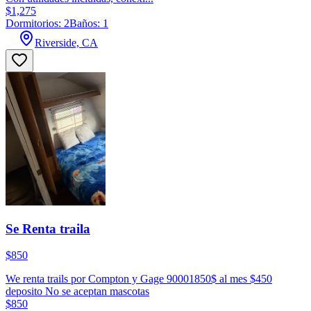
$1,275
Dormitorios: 2
Baños: 1
Riverside, CA
Se Renta traila
$850
We renta trails por Compton y Gage 90001850$ al mes $450
deposito No se aceptan mascotas
$850