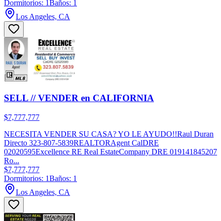
Dormitorios: 1
Baños: 1
Los Angeles, CA
SELL // VENDER en CALIFORNIA
$7,777,777
NECESITA VENDER SU CASA? YO LE AYUDO!!Raul Duran
Directo 323-807-5839REALTORAgent CalDRE
02020595Excellence RE Real EstateCompany DRE 019141845207
Ro...
$7,777,777
Dormitorios: 1
Baños: 1
Los Angeles, CA