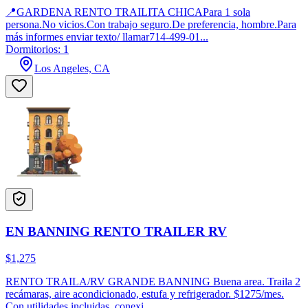
📍GARDENA RENTO TRAILITA CHICAPara 1 sola
persona.No vicios.Con trabajo seguro.De preferencia, hombre.Para
más informes enviar texto/ llamar714-499-01...
Dormitorios: 1
Los Angeles, CA
EN BANNING RENTO TRAILER RV
$1,275
RENTO TRAILA/RV GRANDE BANNING Buena area. Traila 2
recámaras, aire acondicionado, estufa y refrigerador. $1275/mes.
Con utilidades incluidas, conexi...