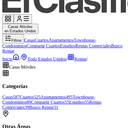
Casas Móviles
en Estados Unidos
Casas
Cuartos
Apartamentos
Townhouse-
Filtros
Condominios
Compartir Cuartos
Estudios
Rentas Comerciales
Busco
Rentar
Inicio
/
Todo Estados Unidos
/
Rentas
/
Casas Móviles
Categorías
Casas
587
Cuartos
525
Apartamentos
495
Townhouse-
Condominios
89
Compartir Cuartos
55
Estudios
55
Rentas
Comerciales
39
Busco Rentar
31
Otras Áreas