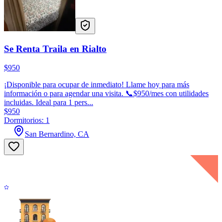
Se Renta Traila en Rialto
$950
¡Disponible para ocupar de inmediato! Llame hoy para más
información o para agendar una visita. 📞$950/mes con utilidades
incluidas. Ideal para 1 pers...
$950
Dormitorios: 1
San Bernardino, CA