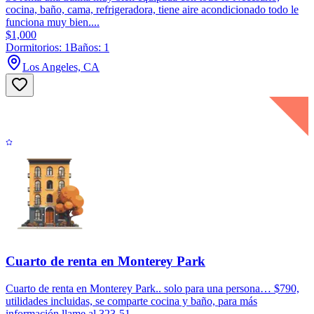
cocina, baño, cama, refrigeradora, tiene aire acondicionado todo le
funciona muy bien....
$1,000
Dormitorios: 1
Baños: 1
Los Angeles, CA
Cuarto de renta en Monterey Park
Cuarto de renta en Monterey Park.. solo para una persona… $790,
utilidades incluidas, se comparte cocina y baño, para más
información llame al 323-51...