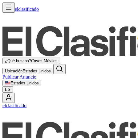
elclasificado
¿Qué buscas?
Casas Móviles
Ubicación
Estados Unidos
Publicar Anuncio
Estados Unidos
ES
elclasificado