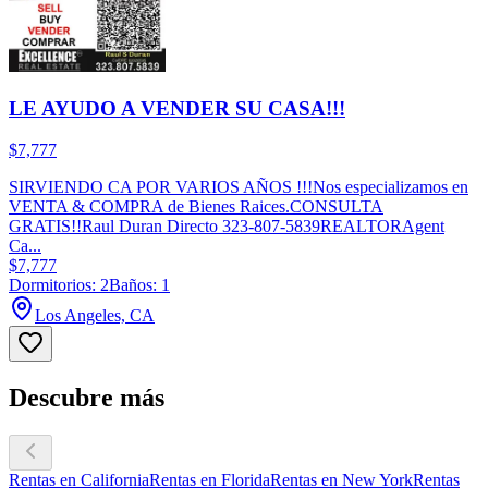
LE AYUDO A VENDER SU CASA!!!
$7,777
SIRVIENDO CA POR VARIOS AÑOS !!!Nos especializamos en
VENTA & COMPRA de Bienes Raices.CONSULTA
GRATIS!!Raul Duran Directo 323-807-5839REALTORAgent
Ca...
$7,777
Dormitorios: 2
Baños: 1
Los Angeles, CA
Descubre más
Rentas en California
Rentas en Florida
Rentas en New York
Rentas