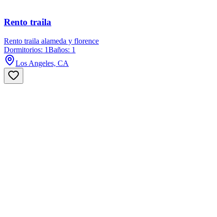
Rento traila
Rento traila alameda y florence
Dormitorios: 1
Baños: 1
Los Angeles, CA