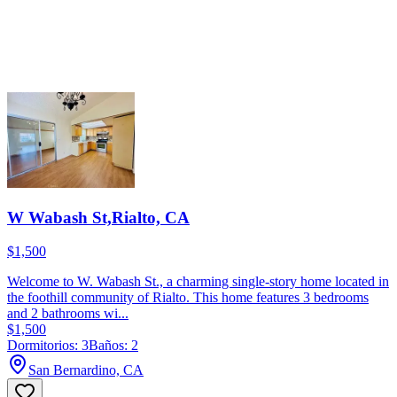
W Wabash St,Rialto, CA
$1,500
Welcome to W. Wabash St., a charming single-story home located in
the foothill community of Rialto. This home features 3 bedrooms
and 2 bathrooms wi...
$1,500
Dormitorios: 3
Baños: 2
San Bernardino, CA