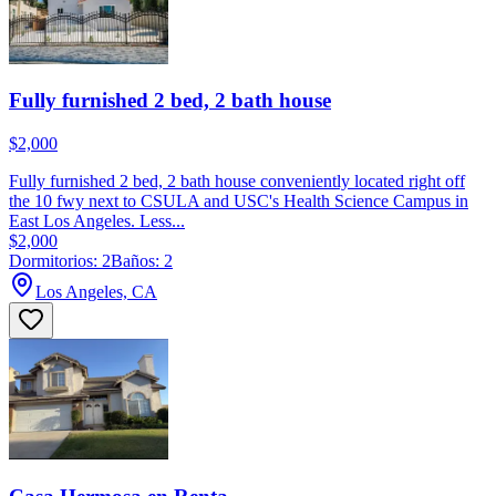
Fully furnished 2 bed, 2 bath house
$2,000
Fully furnished 2 bed, 2 bath house conveniently located right off
the 10 fwy next to CSULA and USC's Health Science Campus in
East Los Angeles. Less...
$2,000
Dormitorios: 2
Baños: 2
Los Angeles, CA