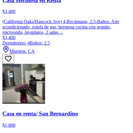
Casa Hermosa en Renta
$3,400
(California Oaks/Hancock Ave) 4-Recámaras, 2.5-Baños. Aire
acondicionado, estufa de gas, hermosa cocina con granito,
microonda, lavaplatos, 2 salas ...
$3,400
Dormitorios: 4
Baños: 2.5
Murrieta, CA
Casa en renta/ San Bernardino
$1,800