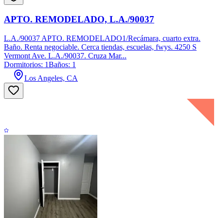
APTO. REMODELADO, L.A./90037
L.A./90037 APTO. REMODELADO1/Recámara, cuarto extra.
Baño. Renta negociable. Cerca tiendas, escuelas, fwys. 4250 S
Vermont Ave. L.A./90037. Cruza Mar...
Dormitorios: 1
Baños: 1
Los Angeles, CA