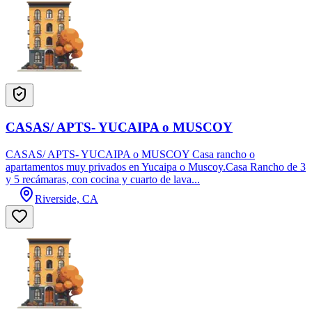
CASAS/ APTS- YUCAIPA o MUSCOY
CASAS/ APTS- YUCAIPA o MUSCOY Casa rancho o
apartamentos muy privados en Yucaipa o Muscoy.Casa Rancho de 3
y 5 recámaras, con cocina y cuarto de lava...
Riverside, CA