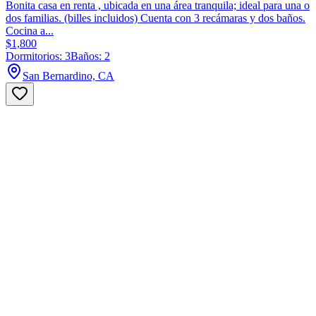
Bonita casa en renta , ubicada en una área tranquila; ideal para una o
dos familias. (billes incluidos) Cuenta con 3 recámaras y dos baños.
Cocina a...
$1,800
Dormitorios: 3
Baños: 2
San Bernardino, CA