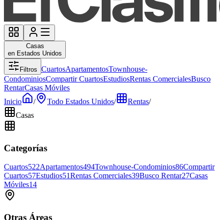
Casas
en Estados Unidos
Cuartos
Apartamentos
Townhouse-
Filtros
Condominios
Compartir Cuartos
Estudios
Rentas Comerciales
Busco
Rentar
Casas Móviles
Inicio
/
Todo Estados Unidos
/
Rentas
/
Casas
Categorías
Cuartos
522
Apartamentos
494
Townhouse-Condominios
86
Compartir
Cuartos
57
Estudios
51
Rentas Comerciales
39
Busco Rentar
27
Casas
Móviles
14
Otras Áreas