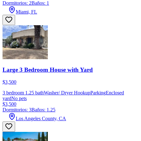
Dormitorios: 2
Baños: 1
Miami, FL
Large 3 Bedroom House with Yard
$3,500
3 bedroom 1.25 bathWasher/ Dryer HookupParkingEnclosed
yardNo pets
$3,500
Dormitorios: 3
Baños: 1.25
Los Angeles County, CA