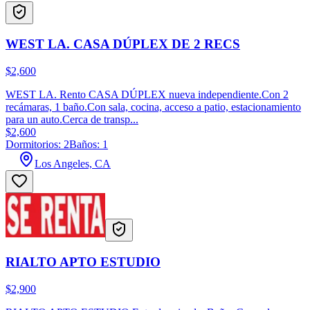
WEST LA. CASA DÚPLEX DE 2 RECS
$2,600
WEST LA. Rento CASA DÚPLEX nueva independiente.Con 2
recámaras, 1 baño.Con sala, cocina, acceso a patio, estacionamiento
para un auto.Cerca de transp...
$2,600
Dormitorios: 2
Baños: 1
Los Angeles, CA
RIALTO APTO ESTUDIO
$2,900