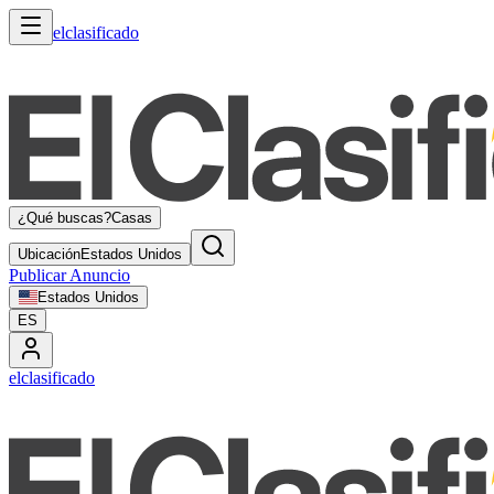
elclasificado
¿Qué buscas?
Casas
Ubicación
Estados Unidos
Publicar Anuncio
Estados Unidos
ES
elclasificado