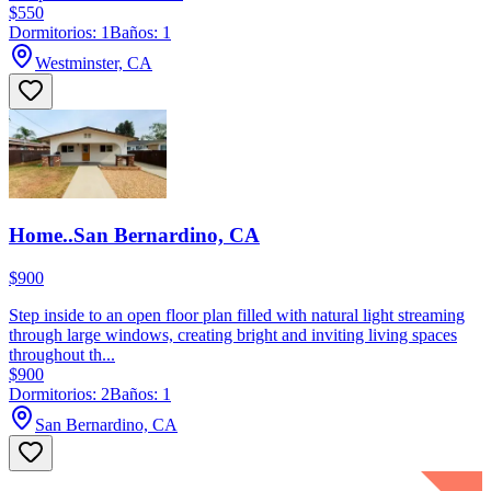
$550
Dormitorios: 1
Baños: 1
Westminster, CA
Home..San Bernardino, CA
$900
Step inside to an open floor plan filled with natural light streaming
through large windows, creating bright and inviting living spaces
throughout th...
$900
Dormitorios: 2
Baños: 1
San Bernardino, CA