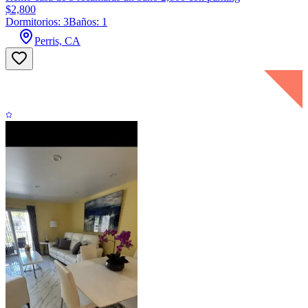
$2,800
Dormitorios: 3
Baños: 1
Perris, CA