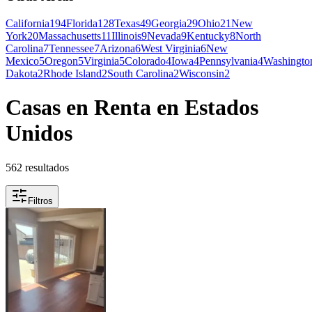
California
194
Florida
128
Texas
49
Georgia
29
Ohio
21
New
York
20
Massachusetts
11
Illinois
9
Nevada
9
Kentucky
8
North
Carolina
7
Tennessee
7
Arizona
6
West Virginia
6
New
Mexico
5
Oregon
5
Virginia
5
Colorado
4
Iowa
4
Pennsylvania
4
Washingto
Dakota
2
Rhode Island
2
South Carolina
2
Wisconsin
2
Casas en Renta en Estados
Unidos
562 resultados
Filtros