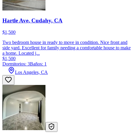
Hartle Ave, Cudahy, CA
$1,500
Two bedroom house in ready to move in condition. Nice front and
side yard. Excellent for family needing a comfortable house to make
a home. Located j...
$1,500
Dormitorios: 3
Baños: 1
Los Angeles, CA