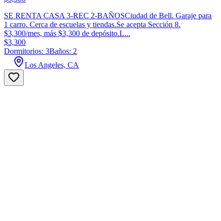
SE RENTA CASA 3-REC 2-BAÑOSCiudad de Bell. Garaje para
1 carro. Cerca de escuelas y tiendas.Se acepta Sección 8.
$3,300/mes, más $3,300 de depósito.L...
$3,300
Dormitorios: 3
Baños: 2
Los Angeles, CA