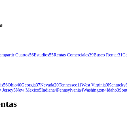
as
mpartir Cuartos
56
Estudios
55
Rentas Comerciales
39
Busco Rentar
31
Ca
ois
56
Ohio
40
Georgia
37
Nevada
20
Tennessee
11
West Virginia
9
Kentucky
 Jersey
5
New Mexico
5
Indiana
4
Pennsylvania
4
Washington
4
Idaho
3
Sout
entas