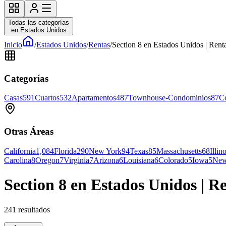
Todas las categorías
en Estados Unidos
Inicio
/
Estados Unidos
/
Rentas
/
Section 8 en Estados Unidos | Rent
Categorías
Casas
591
Cuartos
532
Apartamentos
487
Townhouse-Condominios
87
Co
Otras Áreas
California
1,084
Florida
290
New York
94
Texas
85
Massachusetts
68
Illin
Carolina
8
Oregon
7
Virginia
7
Arizona
6
Louisiana
6
Colorado
5
Iowa
5
New
Section 8 en Estados Unidos | R
241
resultados