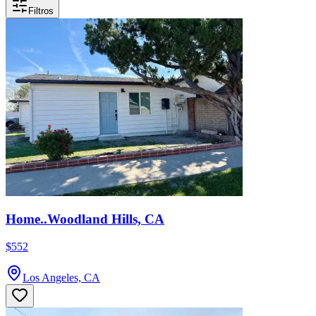
Filtros
Home..Woodland Hills, CA
$552
Los Angeles, CA