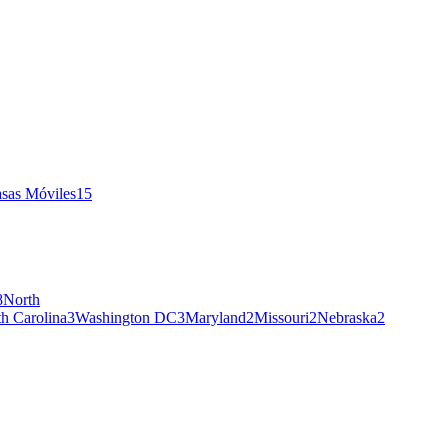
sas Móviles
15
8
North
h Carolina
3
Washington DC
3
Maryland
2
Missouri
2
Nebraska
2