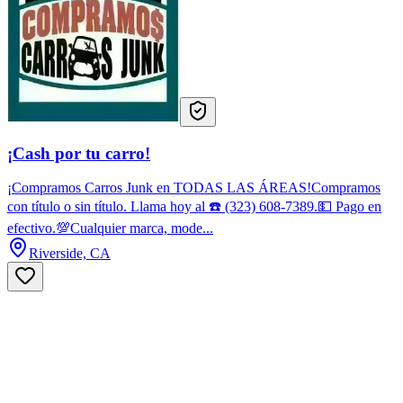
¡Cash por tu carro!
¡Compramos Carros Junk en TODAS LAS ÁREAS!Compramos
con título o sin título. Llama hoy al ☎️ (323) 608-7389.💵 Pago en
efectivo.💯Cualquier marca, mode...
Riverside, CA