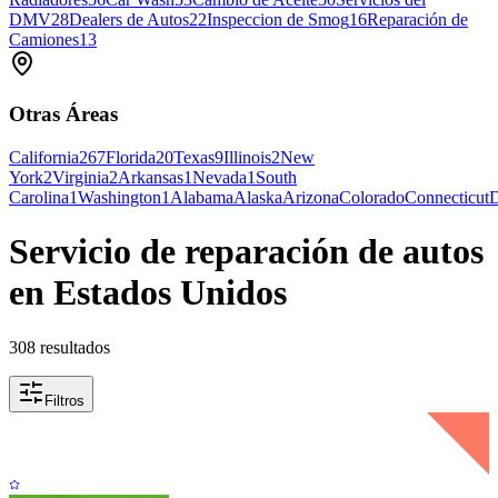
DMV
28
Dealers de Autos
22
Inspeccion de Smog
16
Reparación de
Camiones
13
Otras Áreas
California
267
Florida
20
Texas
9
Illinois
2
New
York
2
Virginia
2
Arkansas
1
Nevada
1
South
Carolina
1
Washington
1
Alabama
Alaska
Arizona
Colorado
Connecticut
D
Servicio de reparación de autos
en Estados Unidos
308 resultados
Filtros