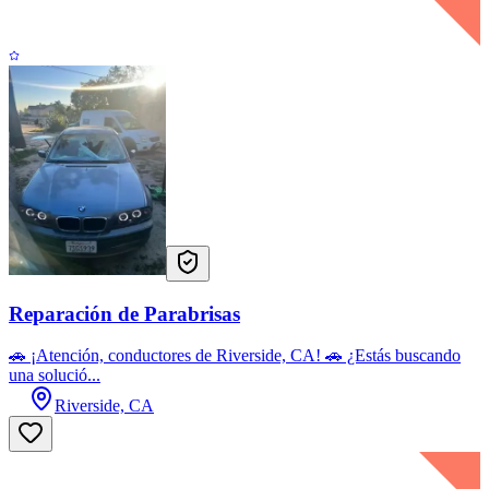
Reparación de Parabrisas
🚗 ¡Atención, conductores de Riverside, CA! 🚗 ¿Estás buscando
una solució...
Riverside, CA