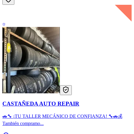
CASTAÑEDA AUTO REPAIR
🚗🔧 ¡TU TALLER MECÁNICO DE CONFIANZA! 🔧🚗💰
También compramo...