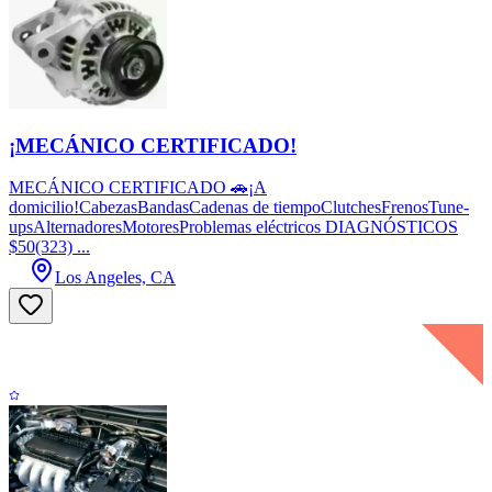
¡MECÁNICO CERTIFICADO!
MECÁNICO CERTIFICADO 🚗¡A
domicilio!CabezasBandasCadenas de tiempoClutchesFrenosTune-
upsAlternadoresMotoresProblemas eléctricos DIAGNÓSTICOS
$50(323) ...
Los Angeles, CA