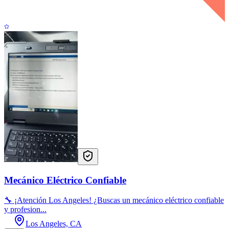
Mecánico Eléctrico Confiable
🔧 ¡Atención Los Angeles! ¿Buscas un mecánico eléctrico confiable
y profesion...
Los Angeles, CA