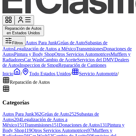
Reparación de Autos
en Estados Unidos
Autos Para Junk
Grúas de Auto
Subastas de
Filtros
Autos
Legalización de Autos a México
Transmisiones
Donaciones de
Autos
Pintura y Body Shop
Otros Servicios Automotrices
Mufflers y
Radiadores
Car Wash
Cambio de Aceite
Servicios del DMV
Dealers
de Autos
Inspeccion de Smog
Reparación de Camiones
Inicio
/
Todo Estados Unidos
/
Servicio Automotriz
/
Reparación de Autos
Categorías
Autos Para Junk
362
Grúas de Auto
252
Subastas de
Autos
204
Legalización de Autos a
México
151
Transmisiones
151
Donaciones de Autos
131
Pintura y
Body Shop
119
Otros Servicios Automotrices
97
Mufflers y
Radiadores
56
Car Wash
53
Cambio de Aceite
50
Servicios del