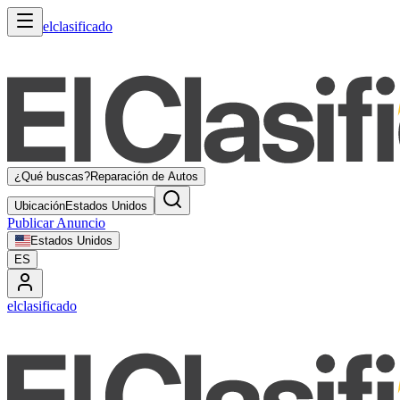
elclasificado
¿Qué buscas?
Reparación de Autos
Ubicación
Estados Unidos
Publicar Anuncio
Estados Unidos
ES
elclasificado