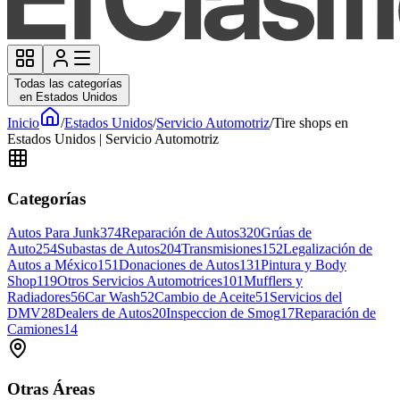
Todas las categorías
en Estados Unidos
Inicio
/
Estados Unidos
/
Servicio Automotriz
/
Tire shops en
Estados Unidos | Servicio Automotriz
Categorías
Autos Para Junk
374
Reparación de Autos
320
Grúas de
Auto
254
Subastas de Autos
204
Transmisiones
152
Legalización de
Autos a México
151
Donaciones de Autos
131
Pintura y Body
Shop
119
Otros Servicios Automotrices
101
Mufflers y
Radiadores
56
Car Wash
52
Cambio de Aceite
51
Servicios del
DMV
28
Dealers de Autos
20
Inspeccion de Smog
17
Reparación de
Camiones
14
Otras Áreas