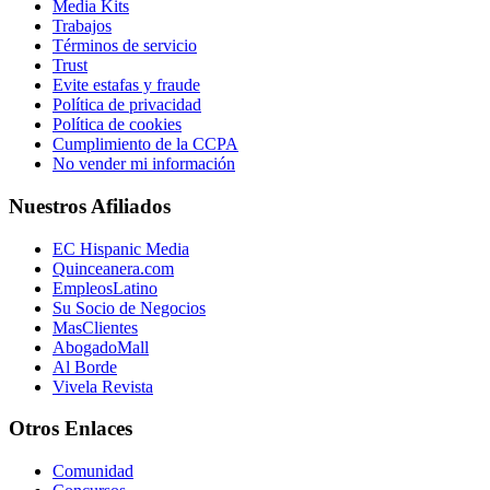
Media Kits
Trabajos
Términos de servicio
Trust
Evite estafas y fraude
Política de privacidad
Política de cookies
Cumplimiento de la CCPA
No vender mi información
Nuestros Afiliados
EC Hispanic Media
Quinceanera.com
EmpleosLatino
Su Socio de Negocios
MasClientes
AbogadoMall
Al Borde
Vivela Revista
Otros Enlaces
Comunidad