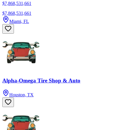
$7,868,531,661
$7,868,531,661
Miami, FL
Alpha-Omega Tire Shop & Auto
Houston, TX