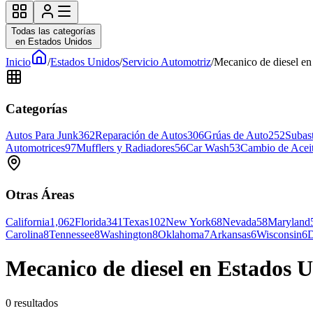
Todas las categorías
en Estados Unidos
Inicio
/
Estados Unidos
/
Servicio Automotriz
/
Mecanico de diesel en
Categorías
Autos Para Junk
362
Reparación de Autos
306
Grúas de Auto
252
Subas
Automotrices
97
Mufflers y Radiadores
56
Car Wash
53
Cambio de Acei
Otras Áreas
California
1,062
Florida
341
Texas
102
New York
68
Nevada
58
Maryland
Carolina
8
Tennessee
8
Washington
8
Oklahoma
7
Arkansas
6
Wisconsin
6
D
Mecanico de diesel en Estados U
0
resultados