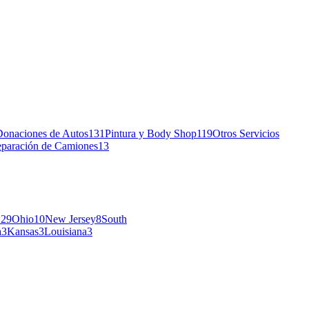
Donaciones de Autos
131
Pintura y Body Shop
119
Otros Servicios
paración de Camiones
13
C
29
Ohio
10
New Jersey
8
South
a
3
Kansas
3
Louisiana
3