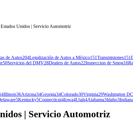
 Estados Unidos | Servicio Automotriz
tas de Autos
204
Legalización de Autos a México
151
Transmisiones
151
te
50
Servicios del DMV
28
Dealers de Autos
22
Inspeccion de Smog
16
Re
54
Illinois
36
Arizona
34
Georgia
34
Colorado
30
Virginia
29
Washington D
elaware
5
Kentucky
5
Connecticut
4
Iowa
4
Utah
4
Alabama
3
Idaho
3
Indian
nidos | Servicio Automotriz