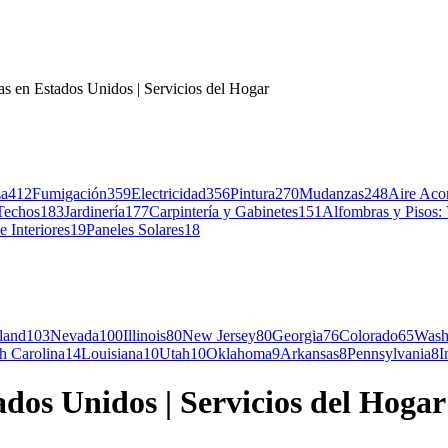
as en Estados Unidos | Servicios del Hogar
za
412
Fumigación
359
Electricidad
356
Pintura
270
Mudanzas
248
Aire Aco
Techos
183
Jardinería
177
Carpintería y Gabinetes
151
Alfombras y Pisos: 
e Interiores
19
Paneles Solares
18
land
103
Nevada
100
Illinois
80
New Jersey
80
Georgia
76
Colorado
65
Wash
h Carolina
14
Louisiana
10
Utah
10
Oklahoma
9
Arkansas
8
Pennsylvania
8
I
dos Unidos | Servicios del Hogar