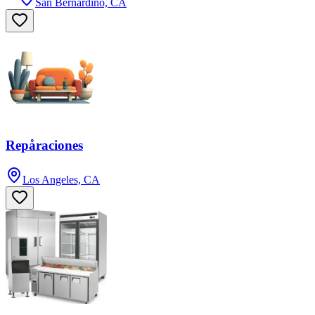
San Bernardino, CA
Repåraciones
Los Angeles, CA