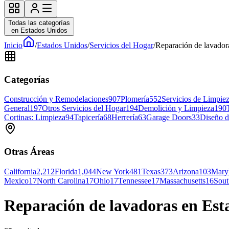
Todas las categorías
en Estados Unidos
Inicio
/
Estados Unidos
/
Servicios del Hogar
/
Reparación de lavador
Categorías
Construcción y Remodelaciones
907
Plomería
552
Servicios de Limpie
General
197
Otros Servicios del Hogar
194
Demolición y Limpieza
190
Cortinas: Limpieza
94
Tapicería
68
Herrería
63
Garage Doors
33
Diseño d
Otras Áreas
California
2,212
Florida
1,044
New York
481
Texas
373
Arizona
103
Mary
Mexico
17
North Carolina
17
Ohio
17
Tennessee
17
Massachusetts
16
Sout
Reparación de lavadoras en Esta