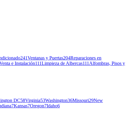
ndicionado
241
Ventanas y Puertas
204
Reparaciones en
Venta e Instalación
111
Limpieza de Albercas
111
Alfombras, Pisos y
ington DC
58
Virginia
53
Washington
36
Missouri
29
New
ndiana
7
Kansas
7
Oregon
7
Idaho
6