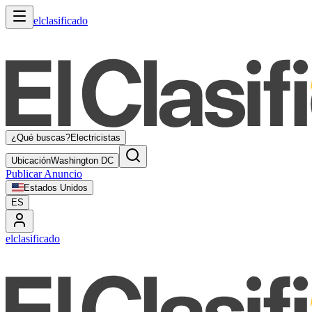
elclasificado
¿Qué buscas?
Electricistas
Ubicación
Washington DC
Publicar Anuncio
Estados Unidos
ES
elclasificado