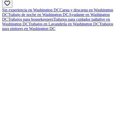
Sin experiencia en Washington DC
Carga y descarga en Washington
DC
Trabajo de noche en Washington DC
Ayudante en Washington
DC
Trabajos para housekeepers
Trabajos para cuidador paliative en
Washington DC
Trabajos en Lavandería en Washington DC
Trabajos
para pintores en Washington DC