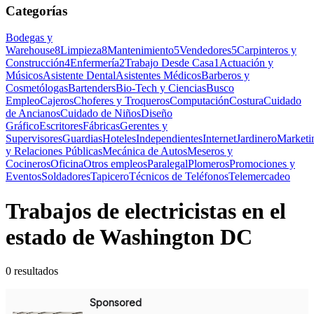
Categorías
Bodegas y
Warehouse
8
Limpieza
8
Mantenimiento
5
Vendedores
5
Carpinteros y
Construcción
4
Enfermería
2
Trabajo Desde Casa
1
Actuación y
Músicos
Asistente Dental
Asistentes Médicos
Barberos y
Cosmetólogas
Bartenders
Bio-Tech y Ciencias
Busco
Empleo
Cajeros
Choferes y Troqueros
Computación
Costura
Cuidado
de Ancianos
Cuidado de Niños
Diseño
Gráfico
Escritores
Fábricas
Gerentes y
Supervisores
Guardias
Hoteles
Independientes
Internet
Jardinero
Marketi
y Relaciones Públicas
Mecánica de Autos
Meseros y
Cocineros
Oficina
Otros empleos
Paralegal
Plomeros
Promociones y
Eventos
Soldadores
Tapicero
Técnicos de Teléfonos
Telemercadeo
Trabajos de electricistas en el
estado de Washington DC
0 resultados