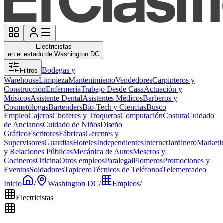
Electricistas
en el estado de Washington DC
Bodegas y
Filtros
Warehouse
Limpieza
Mantenimiento
Vendedores
Carpinteros y
Construcción
Enfermería
Trabajo Desde Casa
Actuación y
Músicos
Asistente Dental
Asistentes Médicos
Barberos y
Cosmetólogas
Bartenders
Bio-Tech y Ciencias
Busco
Empleo
Cajeros
Choferes y Troqueros
Computación
Costura
Cuidado
de Ancianos
Cuidado de Niños
Diseño
Gráfico
Escritores
Fábricas
Gerentes y
Supervisores
Guardias
Hoteles
Independientes
Internet
Jardinero
Marketi
y Relaciones Públicas
Mecánica de Autos
Meseros y
Cocineros
Oficina
Otros empleos
Paralegal
Plomeros
Promociones y
Eventos
Soldadores
Tapicero
Técnicos de Teléfonos
Telemercadeo
Inicio
/
Washington DC
/
Empleos
/
Electricistas