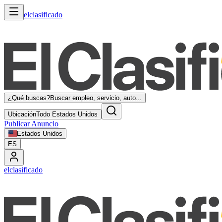
elclasificado
¿Qué buscas?
Buscar empleo, servicio, auto...
Ubicación
Todo Estados Unidos
Publicar Anuncio
Estados Unidos
ES
elclasificado