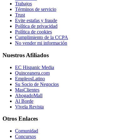
Trabajos
Términos de servicio
Trust
Evite estafas y fraude
Política de privacidad
Política de cookies
Cumplimiento de la CCPA
No vender mi información
Nuestros Afiliados
EC Hispanic Media
Quinceanera.com
EmpleosLatino
Su Socio de Negocios
MasClientes
AbogadoMall
Al Borde
Vivela Revista
Otros Enlaces
Comunidad
Concursos