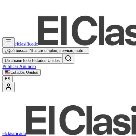
elclasificado
¿Qué buscas?
Buscar empleo, servicio, auto...
Ubicación
Todo Estados Unidos
Publicar Anuncio
Estados Unidos
ES
elclasificado