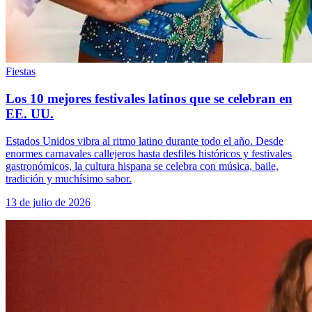
Fiestas
Los 10 mejores festivales latinos que se celebran en
EE. UU.
Estados Unidos vibra al ritmo latino durante todo el año. Desde
enormes carnavales callejeros hasta desfiles históricos y festivales
gastronómicos, la cultura hispana se celebra con música, baile,
tradición y muchísimo sabor.
13 de julio de 2026