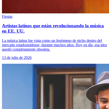
Fiestas
Artistas latinos que están revolucionando la música
en EE. UU.
La música latina fue vista como un fenómeno de nicho dentro del
mercado estadounidense, durante muchos años. Hoy en día, esa idea
quedó completamente obsoleta.
13 de julio de 2026