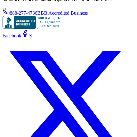
888-277-4736
BBB Accredited Business
Facebook
X