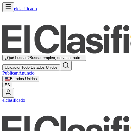
elclasificado
¿Qué buscas?
Buscar empleo, servicio, auto...
Ubicación
Todo Estados Unidos
Publicar Anuncio
Estados Unidos
ES
elclasificado