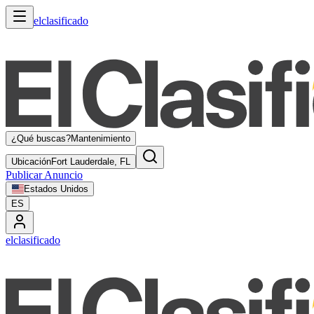
elclasificado
¿Qué buscas?
Mantenimiento
Ubicación
Fort Lauderdale, FL
Publicar Anuncio
Estados Unidos
ES
elclasificado