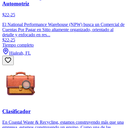
Automotriz
$22-25
El National Performance Warehouse (NPW) busca un Comercial de
Cuentas Por Pagar en Sitio altamente organizado, orientado al
detalle y enfocado en res...
$22-25
Tiempo completo
Hialeah, FL
Clasificador
En Coastal Waste & Recycling, estamos construyendo más que una
empresa, estamos construyendo un equipo. Como una de las