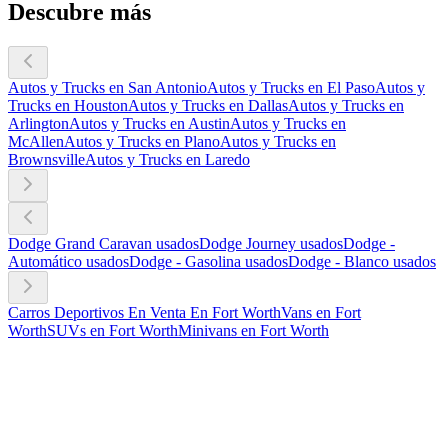
Descubre más
Autos y Trucks en San Antonio
Autos y Trucks en El Paso
Autos y
Trucks en Houston
Autos y Trucks en Dallas
Autos y Trucks en
Arlington
Autos y Trucks en Austin
Autos y Trucks en
McAllen
Autos y Trucks en Plano
Autos y Trucks en
Brownsville
Autos y Trucks en Laredo
Dodge Grand Caravan usados
Dodge Journey usados
Dodge -
Automático usados
Dodge - Gasolina usados
Dodge - Blanco usados
Carros Deportivos En Venta En Fort Worth
Vans en Fort
Worth
SUVs en Fort Worth
Minivans en Fort Worth