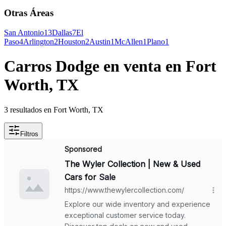
Otras Áreas
San Antonio
13
Dallas
7
El
Paso
4
Arlington
2
Houston
2
Austin
1
McAllen
1
Plano
1
Carros Dodge en venta en Fort
Worth, TX
3 resultados en Fort Worth, TX
Filtros