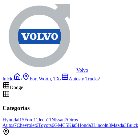
Volvo
Inicio
/
Fort Worth, TX
/
Autos y Trucks
/
Dodge
Categorías
Hyundai
15
Ford
11
Jeep
11
Nissan
7
Otros
Autos
7
Chevrolet
6
Toyota
6
GMC
5
Kia
5
Honda
3
Lincoln
3
Mazda
3
Buic