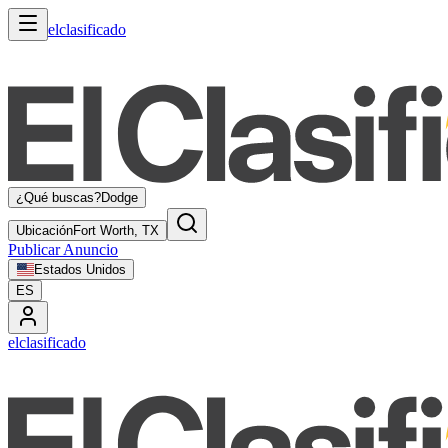
elclasificado
¿Qué buscas?
Dodge
Ubicación
Fort Worth, TX
Publicar Anuncio
Estados Unidos
ES
elclasificado