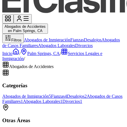
Abogados de Accidentes
en Palm Springs, CA
Abogados de Inmigración
Fianzas
Desalojos
Abogados
Filtros
de Casos Familiares
Abogados Laborales
Divorcios
Inicio
/
Palm Springs, CA
/
Servicios Legales e
Inmigración
/
Abogados de Accidentes
Categorías
Abogados de Inmigración
5
Fianzas
4
Desalojos
2
Abogados de Casos
Familiares
1
Abogados Laborales
1
Divorcios
1
Otras Áreas