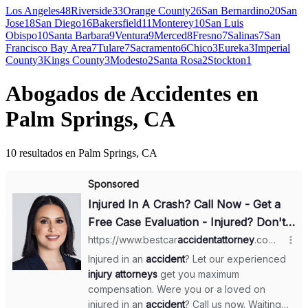
Los Angeles
48
Riverside
33
Orange County
26
San Bernardino
20
San
Jose
18
San Diego
16
Bakersfield
11
Monterey
10
San Luis
Obispo
10
Santa Barbara
9
Ventura
9
Merced
8
Fresno
7
Salinas
7
San
Francisco Bay Area
7
Tulare
7
Sacramento
6
Chico
3
Eureka
3
Imperial
County
3
Kings County
3
Modesto
2
Santa Rosa
2
Stockton
1
Abogados de Accidentes en
Palm Springs, CA
10 resultados en Palm Springs, CA