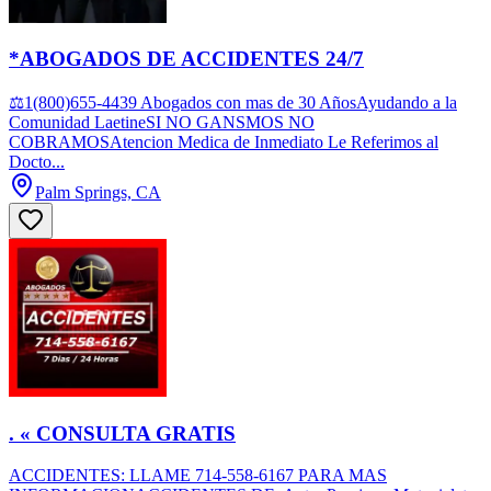
*ABOGADOS DE ACCIDENTES 24/7
⚖1(800)655-4439 Abogados con mas de 30 AñosAyudando a la
Comunidad LaetineSI NO GANSMOS NO
COBRAMOSAtencion Medica de Inmediato Le Referimos al
Docto...
Palm Springs, CA
. « CONSULTA GRATIS
ACCIDENTES: LLAME 714-558-6167 PARA MAS