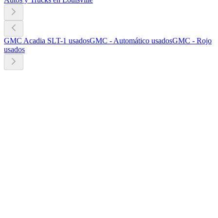
GMC Acadia SLT-1 usados
GMC - Automático usados
GMC - Rojo
usados