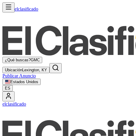
elclasificado
¿Qué buscas?
GMC
Ubicación
Lexington, KY
Publicar Anuncio
Estados Unidos
ES
elclasificado