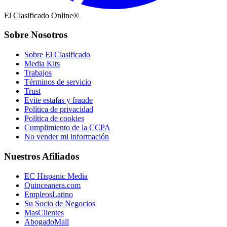
El Clasificado Online®
Sobre Nosotros
Sobre El Clasificado
Media Kits
Trabajos
Términos de servicio
Trust
Evite estafas y fraude
Política de privacidad
Política de cookies
Cumplimiento de la CCPA
No vender mi información
Nuestros Afiliados
EC Hispanic Media
Quinceanera.com
EmpleosLatino
Su Socio de Negocios
MasClientes
AbogadoMall