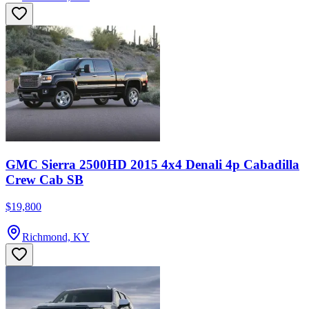
GMC Sierra 2500HD 2015 4x4 Denali 4p Cabadilla
Crew Cab SB
$19,800
Richmond, KY