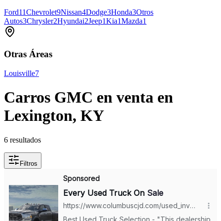
Ford
11
Chevrolet
9
Nissan
4
Dodge
3
Honda
3
Otros
Autos
3
Chrysler
2
Hyundai
2
Jeep
1
Kia
1
Mazda
1
Otras Áreas
Louisville
7
Carros GMC en venta en
Lexington, KY
6 resultados
Filtros