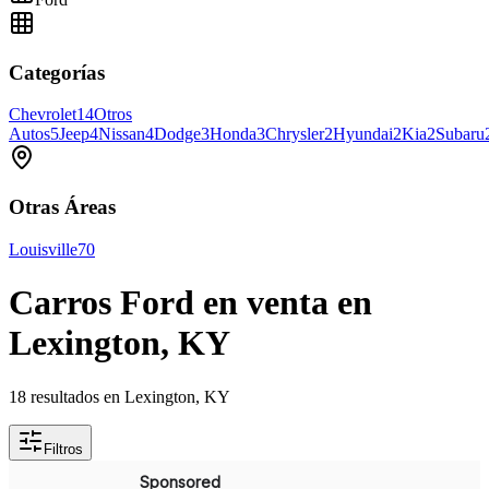
Categorías
Chevrolet
14
Otros
Autos
5
Jeep
4
Nissan
4
Dodge
3
Honda
3
Chrysler
2
Hyundai
2
Kia
2
Subaru
Otras Áreas
Louisville
70
Carros Ford en venta en
Lexington, KY
18 resultados en Lexington, KY
Filtros