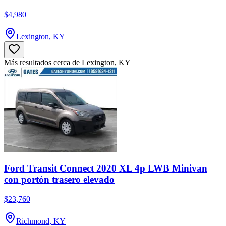
$4,980
Lexington, KY
Más resultados cerca de Lexington, KY
Ford Transit Connect 2020 XL 4p LWB Minivan
con portón trasero elevado
$23,760
Richmond, KY