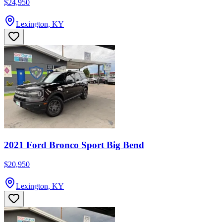
$24,950
Lexington, KY
2021 Ford Bronco Sport Big Bend
$20,950
Lexington, KY