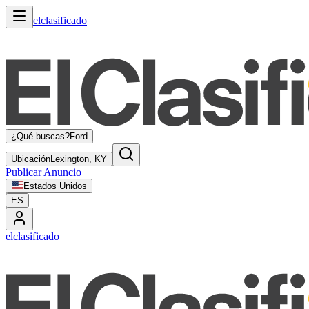
elclasificado
¿Qué buscas?
Ford
Ubicación
Lexington, KY
Publicar Anuncio
Estados Unidos
ES
elclasificado