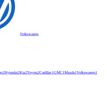
Volkswagen
er
2
Hyundai
2
Kia
2
Toyota
2
Cadillac
1
GMC
1
Mazda
1
Volkswagen
1