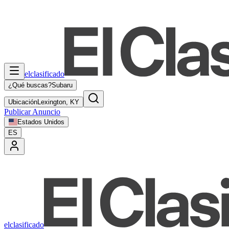
elclasificado
¿Qué buscas?
Subaru
Ubicación
Lexington, KY
Publicar Anuncio
Estados Unidos
ES
elclasificado