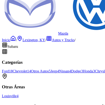
Mazda
Inicio
/
Lexington, KY
/
Autos y Trucks
/
Subaru
Categorías
Ford
18
Chevrolet
14
Otros Autos
5
Jeep
4
Nissan
4
Dodge
3
Honda
3
Chrysl
Otras Áreas
Louisville
4