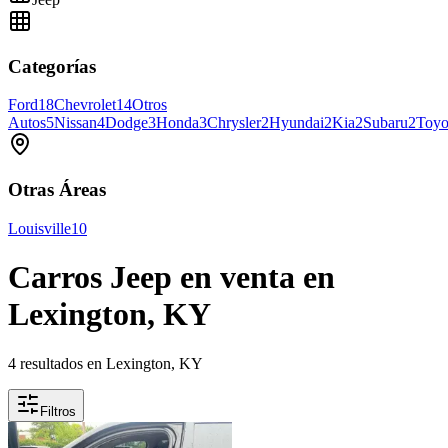
Categorías
Ford
18
Chevrolet
14
Otros
Autos
5
Nissan
4
Dodge
3
Honda
3
Chrysler
2
Hyundai
2
Kia
2
Subaru
2
Toyo
Otras Áreas
Louisville
10
Carros Jeep en venta en
Lexington, KY
4 resultados en Lexington, KY
Filtros