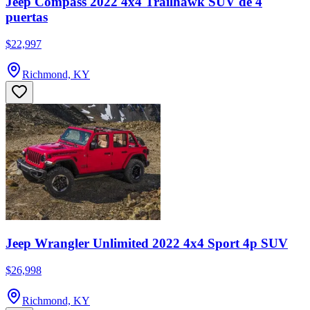
Jeep Compass 2022 4x4 Trailhawk SUV de 4
puertas
$22,997
Richmond, KY
Jeep Wrangler Unlimited 2022 4x4 Sport 4p SUV
$26,998
Richmond, KY