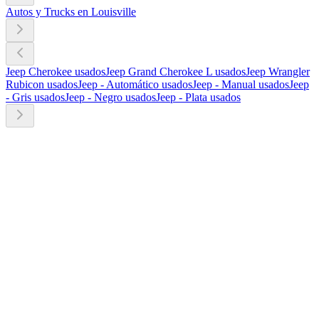
Autos y Trucks en Louisville
Jeep Cherokee usados
Jeep Grand Cherokee L usados
Jeep Wrangler
Rubicon usados
Jeep - Automático usados
Jeep - Manual usados
Jeep
- Gris usados
Jeep - Negro usados
Jeep - Plata usados