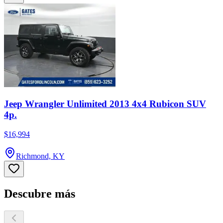
Jeep Wrangler Unlimited 2013 4x4 Rubicon SUV
4p.
$16,994
Richmond, KY
Descubre más