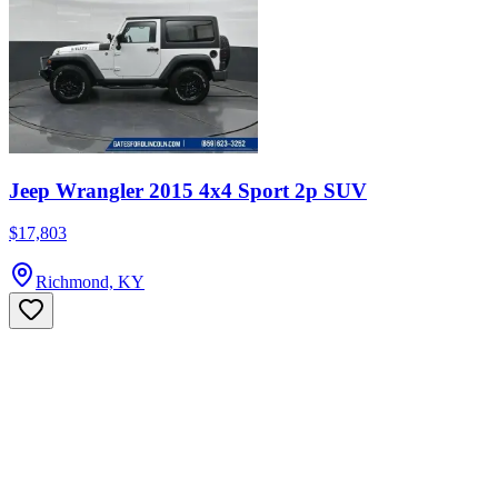
Jeep Wrangler 2015 4x4 Sport 2p SUV
$17,803
Richmond, KY