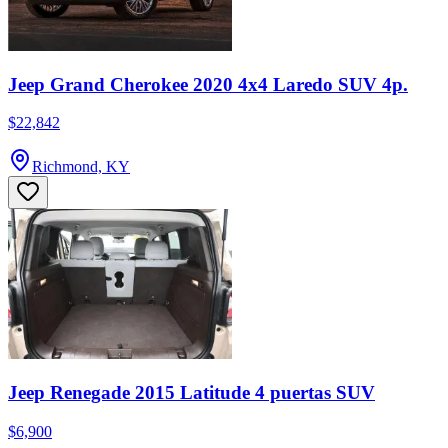
Jeep Grand Cherokee 2020 4x4 Laredo SUV 4p.
$22,842
Richmond, KY
Jeep Renegade 2015 Latitude 4 puertas SUV
$6,900