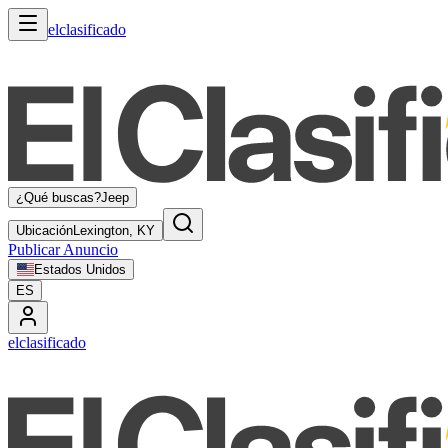
elclasificado
¿Qué buscas?
Jeep
Ubicación
Lexington, KY
Publicar Anuncio
Estados Unidos
ES
elclasificado