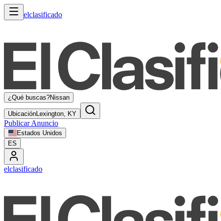
elclasificado
¿Qué buscas?
Nissan
Ubicación
Lexington, KY
Publicar Anuncio
Estados Unidos
ES
elclasificado