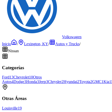
Volkswagen
Inicio
/
Lexington, KY
/
Autos y Trucks
/
Nissan
Categorías
Ford
13
Chevrolet
10
Otros
Autos
4
Dodge
3
Honda
3
Jeep
3
Chrysler
2
Hyundai
2
Toyota
2
GMC
1
Kia
1
Otras Áreas
Louisville
19