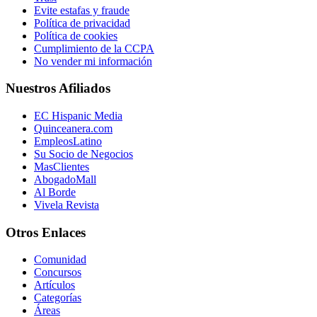
Evite estafas y fraude
Política de privacidad
Política de cookies
Cumplimiento de la CCPA
No vender mi información
Nuestros Afiliados
EC Hispanic Media
Quinceanera.com
EmpleosLatino
Su Socio de Negocios
MasClientes
AbogadoMall
Al Borde
Vivela Revista
Otros Enlaces
Comunidad
Concursos
Artículos
Categorías
Áreas