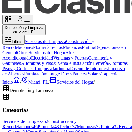
Demolición y Limpieza
en Miami, FL
Servicios de Limpieza
Construcción y
Filtros
Remodelaciones
Plomería
Techos
Mudanzas
Pintura
Reparaciones en
General
Otros Servicios del Hogar
Aire
Acondicionado
Electricidad
Ventanas y Puertas
Carpintería y
Gabinetes
Alfombras y Pisos: Venta e Instalación
Herrería
Alfombras,
Pisos y Cortinas: Limpieza
Jardinería
Diseño de Interiores
Limpieza
de Albercas
Fumigación
Garage Doors
Paneles Solares
Tapicería
Inicio
/
Miami, FL
/
Servicios del Hogar
/
Demolición y Limpieza
Categorías
Servicios de Limpieza
52
Construcción y
Remodelaciones
46
Plomería
43
Techos
37
Mudanzas
32
Pintura
32
Repara
en General
31
Otros Servicios del Hogar
29
Aire