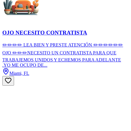
OJO NECESITO CONTRATISTA
✏️✏️✏️✏️ LEA BIEN Y PRESTE ATENCIÓN ✏️✏️✏️✏️✏️✏️
OJO ✏️✏️✏️NECESITO UN CONTRATISTA PARA QUE
TRABAJEMOS UNIDOS Y ECHEMOS PARA ADELANTE
.YO ME OCUPO DE...
Miami, FL