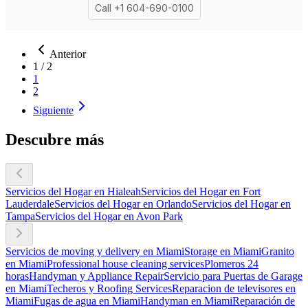
Anterior
1
/
2
1
2
Siguiente
Descubre más
Servicios del Hogar en Hialeah
Servicios del Hogar en Fort
Lauderdale
Servicios del Hogar en Orlando
Servicios del Hogar en
Tampa
Servicios del Hogar en Avon Park
Servicios de moving y delivery en Miami
Storage en Miami
Granito
en Miami
Professional house cleaning services
Plomeros 24
horas
Handyman y Appliance Repair
Servicio para Puertas de Garage
en Miami
Techeros y Roofing Services
Reparacion de televisores en
Miami
Fugas de agua en Miami
Handyman en Miami
Reparación de