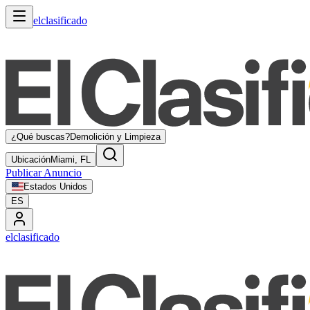
elclasificado
¿Qué buscas?
Demolición y Limpieza
Ubicación
Miami, FL
Publicar Anuncio
Estados Unidos
ES
elclasificado