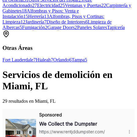
Acondicionado
27
Electricidad
25
Ventanas y Puertas
22
Carpintería y
Gabinetes
18
Alfombras y Pisos: Venta e
Instalación
15
Herrería
13
Alfombras, Pisos y Cortinas:
Limpieza
12
Jardinería
7
Diseño de Interiores
6
Limpieza de
Albercas
5
Fumigación
2
Garage Doors
2
Paneles Solares
Tapicería
Otras Áreas
Fort Lauderdale
7
Hialeah
7
Orlando
6
Tampa
5
Servicios de demolición en
Miami, FL
29 resultados en Miami, FL