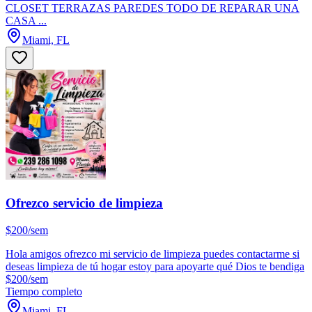
CLOSET TERRAZAS PAREDES TODO DE REPARAR UNA
CASA ...
Miami, FL
Ofrezco servicio de limpieza
$200/sem
Hola amigos ofrezco mi servicio de limpieza puedes contactarme si
deseas limpieza de tú hogar estoy para apoyarte qué Dios te bendiga
$200/sem
Tiempo completo
Miami, FL