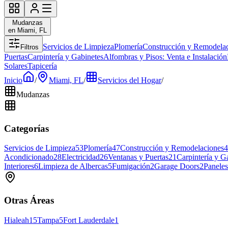
Mudanzas
en Miami, FL
Servicios de Limpieza
Plomería
Construcción y Remodela
Filtros
Puertas
Carpintería y Gabinetes
Alfombras y Pisos: Venta e Instalación
Solares
Tapicería
Inicio
/
Miami, FL
/
Servicios del Hogar
/
Mudanzas
Categorías
Servicios de Limpieza
53
Plomería
47
Construcción y Remodelaciones
4
Acondicionado
28
Electricidad
26
Ventanas y Puertas
21
Carpintería y G
Interiores
6
Limpieza de Albercas
5
Fumigación
2
Garage Doors
2
Paneles
Otras Áreas
Hialeah
15
Tampa
5
Fort Lauderdale
1