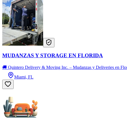
MUDANZAS Y STORAGE EN FLORIDA
🚚 Quintero Delivery & Moving Inc. – Mudanzas y Deliveries en Flo
Miami, FL