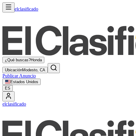
elclasificado
¿Qué buscas?
Honda
Ubicación
Modesto, CA
Publicar Anuncio
Estados Unidos
ES
elclasificado