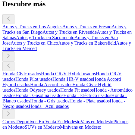
Descubre más
Autos y Trucks en Los Angeles
Autos y Trucks en Fresno
Autos y
Trucks en San Diego
Autos y Trucks en Riverside
Autos y Trucks en
Salinas
Autos y Trucks en Sacramento
Autos y Trucks en San
Jose
Autos y Trucks en Chico
Autos y Trucks en Bakersfield
Autos y
Trucks en Merced
Honda Civic usados
Honda CR-V Hybrid usados
Honda CR-V
usados
Honda Pilot usados
Honda HR-V usados
Honda Accord
Hybrid usados
Honda Accord usados
Honda Civic Hybrid
usados
Honda Odyssey usados
Honda Fit usados
Honda - Automático
usados
Honda - Gasolina usados
Honda - Eléctrico usados
Honda -
Blanco usados
Honda - Gris usados
Honda - Plata usados
Honda -
Negro usados
Honda - Azul usados
Carros Deportivos En Venta En Modesto
Vans en Modesto
Pickups
en Modesto
SUVs en Modesto
Minivans en Modesto