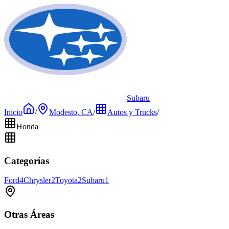
Subaru
Inicio
/
Modesto, CA
/
Autos y Trucks
/
Honda
Categorías
Ford
4
Chrysler
2
Toyota
2
Subaru
1
Otras Áreas