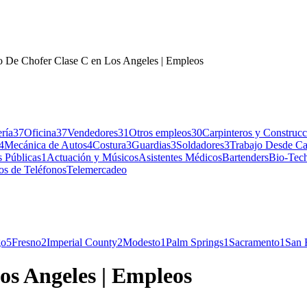
o De Chofer Clase C en Los Angeles | Empleos
ría
37
Oficina
37
Vendedores
31
Otros empleos
30
Carpinteros y Construc
4
Mecánica de Autos
4
Costura
3
Guardias
3
Soldadores
3
Trabajo Desde Ca
 Públicas
1
Actuación y Músicos
Asistentes Médicos
Bartenders
Bio-Tech
os de Teléfonos
Telemercadeo
go
5
Fresno
2
Imperial County
2
Modesto
1
Palm Springs
1
Sacramento
1
San 
os Angeles | Empleos