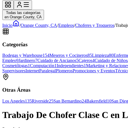
Todas las categorías
en Orange County, CA
Inicio
/
Orange County, CA
/
Empleos
/
Choferes y Troqueros
/
Trabaj
Categorías
Bodegas y Warehouse
154
Meseros y Cocineros
85
Limpieza
80
Enferme
Empleo
9
Jardinero
7
Cuidado de Ancianos
5
Cajeros
4
Cuidado de Niños
Cosmetólogas
1
Computación
1
Independientes
1
Marketing y Relaciones
Supervisores
Internet
Paralegal
Plomeros
Promociones y Eventos
Técnic
Otras Áreas
Los Angeles
135
Riverside
25
San Bernardino
24
Bakersfield
10
San Die
Trabajo De Chofer Clase C en L