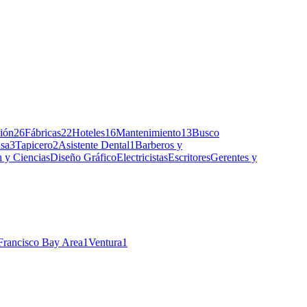
ción
26
Fábricas
22
Hoteles
16
Mantenimiento
13
Busco
sa
3
Tapicero
2
Asistente Dental
1
Barberos y
 y Ciencias
Diseño Gráfico
Electricistas
Escritores
Gerentes y
Francisco Bay Area
1
Ventura
1