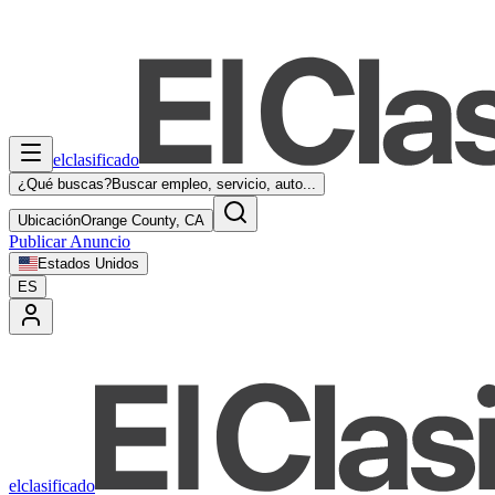
elclasificado
¿Qué buscas?
Buscar empleo, servicio, auto...
Ubicación
Orange County, CA
Publicar Anuncio
Estados Unidos
ES
elclasificado