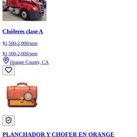
Chóferes clase A
$1,500-2,000/sem
$1,500-2,000/sem
Orange County, CA
PLANCHADOR Y CHOFER EN ORANGE