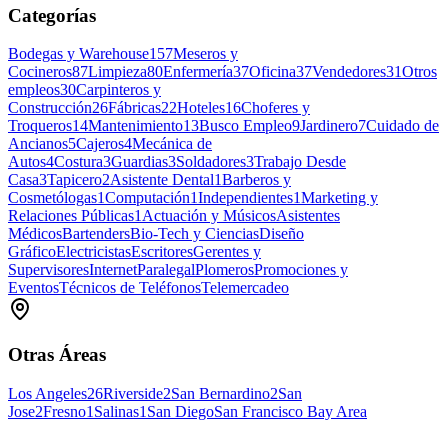
Categorías
Bodegas y Warehouse
157
Meseros y
Cocineros
87
Limpieza
80
Enfermería
37
Oficina
37
Vendedores
31
Otros
empleos
30
Carpinteros y
Construcción
26
Fábricas
22
Hoteles
16
Choferes y
Troqueros
14
Mantenimiento
13
Busco Empleo
9
Jardinero
7
Cuidado de
Ancianos
5
Cajeros
4
Mecánica de
Autos
4
Costura
3
Guardias
3
Soldadores
3
Trabajo Desde
Casa
3
Tapicero
2
Asistente Dental
1
Barberos y
Cosmetólogas
1
Computación
1
Independientes
1
Marketing y
Relaciones Públicas
1
Actuación y Músicos
Asistentes
Médicos
Bartenders
Bio-Tech y Ciencias
Diseño
Gráfico
Electricistas
Escritores
Gerentes y
Supervisores
Internet
Paralegal
Plomeros
Promociones y
Eventos
Técnicos de Teléfonos
Telemercadeo
Otras Áreas
Los Angeles
26
Riverside
2
San Bernardino
2
San
Jose
2
Fresno
1
Salinas
1
San Diego
San Francisco Bay Area