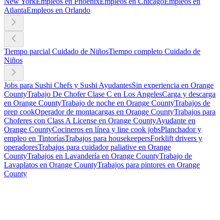
New York
Empleos en Phoenix
Empleos en Chicago
Empleos en
Atlanta
Empleos en Orlando
Tiempo parcial Cuidado de Niños
Tiempo completo Cuidado de
Niños
Jobs para Sushi Chefs y Sushi Ayudantes
Sin experiencia en Orange
County
Trabajo De Chofer Clase C en Los Angeles
Carga y descarga
en Orange County
Trabajo de noche en Orange County
Trabajos de
prep cook
Operador de montacargas en Orange County
Trabajos para
Choferes con Class A License en Orange County
Ayudante en
Orange County
Cocineros en línea y line cook jobs
Planchador y
empleo en Tintorías
Trabajos para housekeepers
Forklift drivers y
operadores
Trabajos para cuidador paliative en Orange
County
Trabajos en Lavandería en Orange County
Trabajo de
Lavaplatos en Orange County
Trabajos para pintores en Orange
County