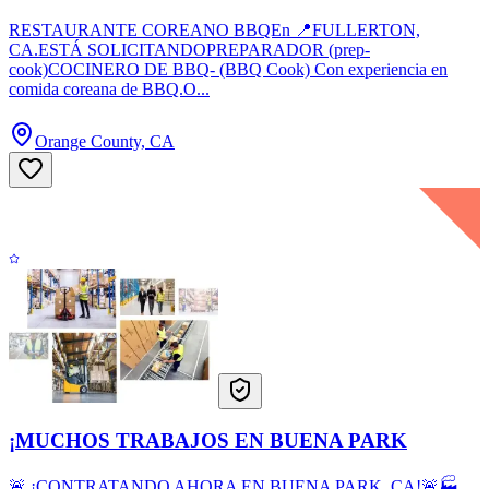
RESTAURANTE COREANO BBQEn 📍FULLERTON,
CA.ESTÁ SOLICITANDOPREPARADOR (prep-
cook)COCINERO DE BBQ- (BBQ Cook) Con experiencia en
comida coreana de BBQ.O...
Orange County, CA
¡MUCHOS TRABAJOS EN BUENA PARK
🚨 ¡CONTRATANDO AHORA EN BUENA PARK, CA!🚨🏭