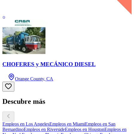
CHOFERES y MECÁNICO DIESEL
Orange County, CA
Descubre más
Empleos en Los Angeles
Empleos en Miami
Empleos en San
Bernardino
Empleos en Riverside
Empleos en Houston
Empleos en