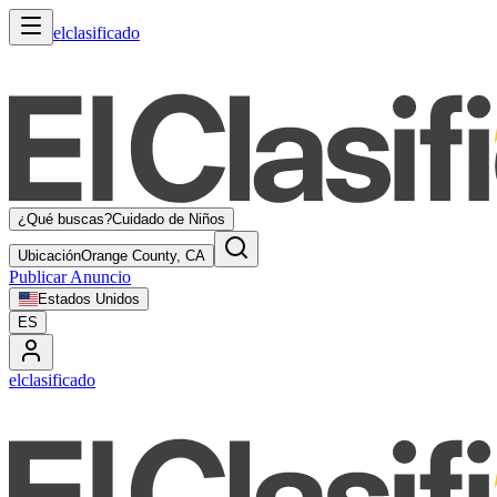
elclasificado
¿Qué buscas?
Cuidado de Niños
Ubicación
Orange County, CA
Publicar Anuncio
Estados Unidos
ES
elclasificado