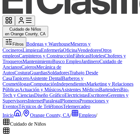
Cuidado de Niños
en Orange County, CA
Bodegas y Warehouse
Meseros y
Filtros
Cocineros
Limpieza
Enfermería
Oficina
Vendedores
Otros
empleos
Carpinteros y Construcción
Fábricas
Hoteles
Choferes y
Troqueros
Mantenimiento
Busco Empleo
Jardinero
Cuidado de
Ancianos
Cajeros
Mecánica de
Autos
Costura
Guardias
Soldadores
Trabajo Desde
Casa
Tapicero
Asistente Dental
Barberos y
Cosmetólogas
Computación
Independientes
Marketing y Relaciones
Públicas
Actuación y Músicos
Asistentes Médicos
Bartenders
Bio-
Tech y Ciencias
Diseño Gráfico
Electricistas
Escritores
Gerentes y
Supervisores
Internet
Paralegal
Plomeros
Promociones y
Eventos
Técnicos de Teléfonos
Telemercadeo
Inicio
/
Orange County, CA
/
Empleos
/
Cuidado de Niños