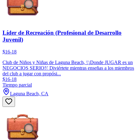
Líder de Recreación (Profesional de Desarrollo
Juvenil)
$16-18
Club de Niños y Niñas de Laguna Beach, \'¡Donde JUGAR es un
NEGOCIOS SERIO!\' Diviértete mientras enseñas a los miembros
del club a jugar con propósi...
$16-18
Tiempo parcial
Laguna Beach, CA