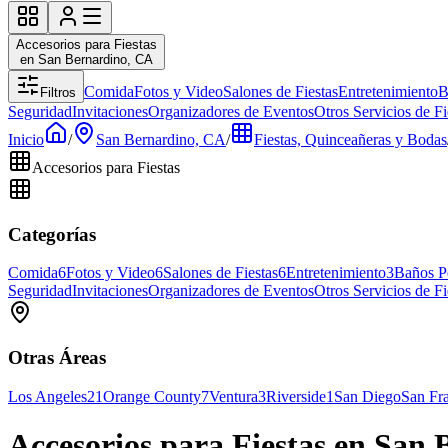
Accesorios para Fiestas
en San Bernardino, CA
Comida
Fotos y Video
Salones de Fiestas
Entretenimiento
B
Filtros
Seguridad
Invitaciones
Organizadores de Eventos
Otros Servicios de Fi
Inicio
/
San Bernardino, CA
/
Fiestas, Quinceañeras y Bodas
Accesorios para Fiestas
Categorías
Comida
6
Fotos y Video
6
Salones de Fiestas
6
Entretenimiento
3
Baños Po
Seguridad
Invitaciones
Organizadores de Eventos
Otros Servicios de Fi
Otras Áreas
Los Angeles
21
Orange County
7
Ventura
3
Riverside
1
San Diego
San Fr
Accesorios para Fiestas en San