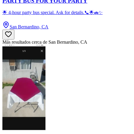
PARTY BUS FOR YOUR PARTY
🌟 4-hour party bus special. Ask for details.📞🌟🚗✨
San Bernardino, CA
Más resultados cerca de San Bernardino, CA