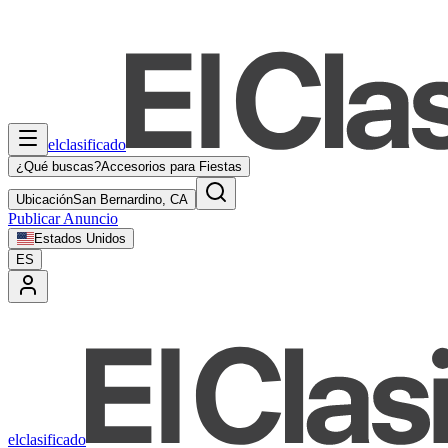
elclasificado
¿Qué buscas?
Accesorios para Fiestas
Ubicación
San Bernardino, CA
Publicar Anuncio
Estados Unidos
ES
elclasificado