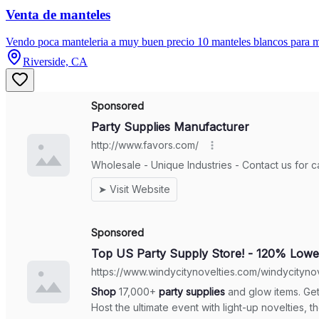
Venta de manteles
Vendo poca manteleria a muy buen precio 10 manteles blancos para me
Riverside, CA