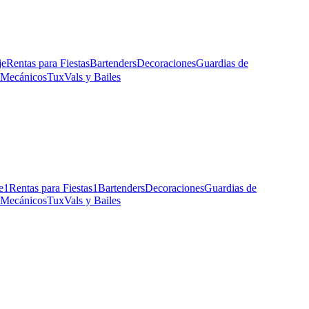
je
Rentas para Fiestas
Bartenders
Decoraciones
Guardias de
 Mecánicos
Tux
Vals y Bailes
e
1
Rentas para Fiestas
1
Bartenders
Decoraciones
Guardias de
 Mecánicos
Tux
Vals y Bailes