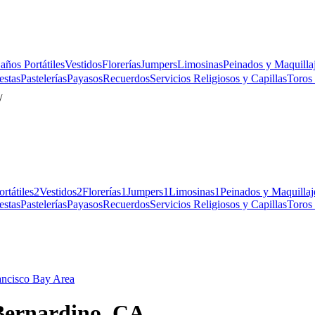
años Portátiles
Vestidos
Florerías
Jumpers
Limosinas
Peinados y Maquilla
estas
Pastelerías
Payasos
Recuerdos
Servicios Religiosos y Capillas
Toros
/
rtátiles
2
Vestidos
2
Florerías
1
Jumpers
1
Limosinas
1
Peinados y Maquillaj
estas
Pastelerías
Payasos
Recuerdos
Servicios Religiosos y Capillas
Toros
ancisco Bay Area
 Bernardino, CA