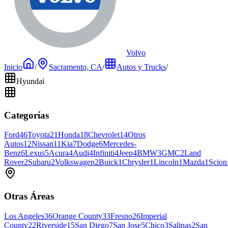
Volvo
Inicio
/
Sacramento, CA
/
Autos y Trucks
/
Hyundai
Categorías
Ford
46
Toyota
21
Honda
18
Chevrolet
14
Otros
Autos
12
Nissan
11
Kia
7
Dodge
6
Mercedes-
Benz
6
Lexus
5
Acura
4
Audi
4
Infiniti
4
Jeep
4
BMW
3
GMC
2
Land
Rover
2
Subaru
2
Volkswagen
2
Buick
1
Chrysler
1
Lincoln
1
Mazda
1
Scion
Otras Áreas
Los Angeles
36
Orange County
33
Fresno
26
Imperial
County
22
Riverside
15
San Diego
7
San Jose
5
Chico
3
Salinas
2
San