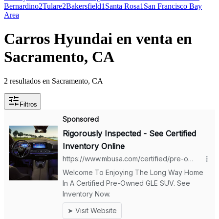
Bernardino
2
Tulare
2
Bakersfield
1
Santa Rosa
1
San Francisco Bay
Area
Carros Hyundai en venta en
Sacramento, CA
2 resultados en Sacramento, CA
Filtros