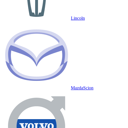
Lincoln
Mazda
Scion