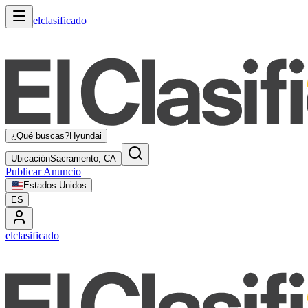
elclasificado
¿Qué buscas?
Hyundai
Ubicación
Sacramento, CA
Publicar Anuncio
Estados Unidos
ES
elclasificado