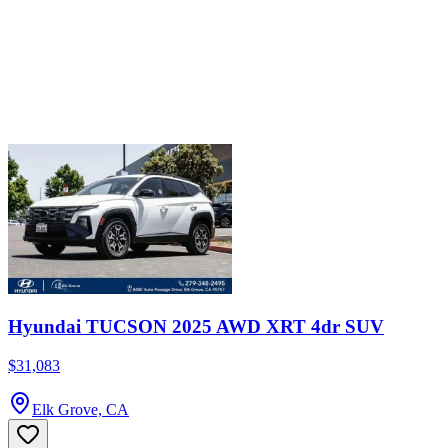
Hyundai TUCSON 2025 AWD XRT 4dr SUV
$31,083
Elk Grove, CA