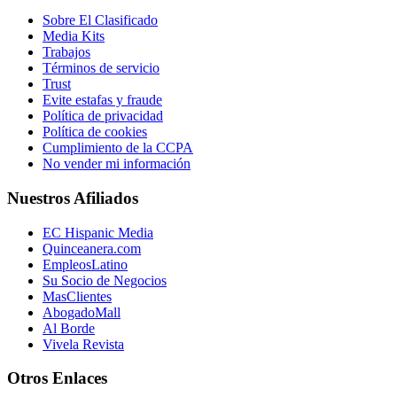
Sobre El Clasificado
Media Kits
Trabajos
Términos de servicio
Trust
Evite estafas y fraude
Política de privacidad
Política de cookies
Cumplimiento de la CCPA
No vender mi información
Nuestros Afiliados
EC Hispanic Media
Quinceanera.com
EmpleosLatino
Su Socio de Negocios
MasClientes
AbogadoMall
Al Borde
Vivela Revista
Otros Enlaces