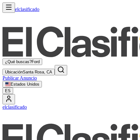
elclasificado
¿Qué buscas?
Ford
Ubicación
Santa Rosa, CA
Publicar Anuncio
Estados Unidos
ES
elclasificado