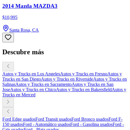
2014 Mazda MAZDA3
$10,995
Santa Rosa, CA
Descubre más
Autos y Trucks en Los Angeles
Autos y Trucks en Fresno
Autos y
Trucks en San Diego
Autos y Trucks en Riverside
Autos y Trucks en
Salinas
Autos y Trucks en Sacramento
Autos y Trucks en San
Jose
Autos y Trucks en Chico
Autos y Trucks en Bakersfield
Autos y
Trucks en Merced
Ford Edge usados
Ford Transit usados
Ford Bronco usados
Ford F-
150 usados
Ford - Automático usados
Ford - Gasolina usados
Ford -
Gris usados
Ford - Plata usados