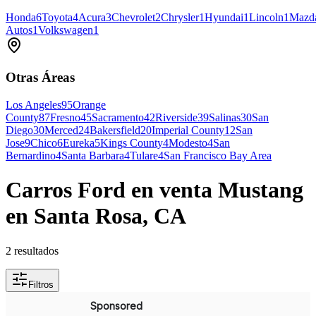
Honda
6
Toyota
4
Acura
3
Chevrolet
2
Chrysler
1
Hyundai
1
Lincoln
1
Mazd
Autos
1
Volkswagen
1
Otras Áreas
Los Angeles
95
Orange
County
87
Fresno
45
Sacramento
42
Riverside
39
Salinas
30
San
Diego
30
Merced
24
Bakersfield
20
Imperial County
12
San
Jose
9
Chico
6
Eureka
5
Kings County
4
Modesto
4
San
Bernardino
4
Santa Barbara
4
Tulare
4
San Francisco Bay Area
Carros Ford en venta Mustang
en Santa Rosa, CA
2 resultados
Filtros