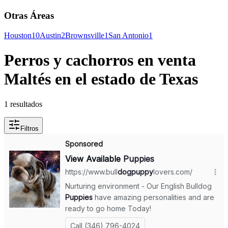
Otras Áreas
Houston
10
Austin
2
Brownsville
1
San Antonio
1
Perros y cachorros en venta
Maltés en el estado de Texas
1 resultados
Filtros