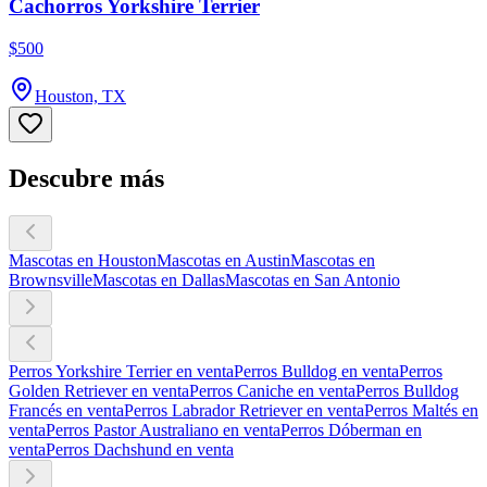
Cachorros Yorkshire Terrier
$500
Houston, TX
Descubre más
Mascotas en Houston
Mascotas en Austin
Mascotas en
Brownsville
Mascotas en Dallas
Mascotas en San Antonio
Perros Yorkshire Terrier en venta
Perros Bulldog en venta
Perros
Golden Retriever en venta
Perros Caniche en venta
Perros Bulldog
Francés en venta
Perros Labrador Retriever en venta
Perros Maltés en
venta
Perros Pastor Australiano en venta
Perros Dóberman en
venta
Perros Dachshund en venta