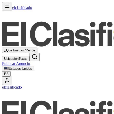
elclasificado
¿Qué buscas?
Perros
Ubicación
Texas
Publicar Anuncio
Estados Unidos
ES
elclasificado