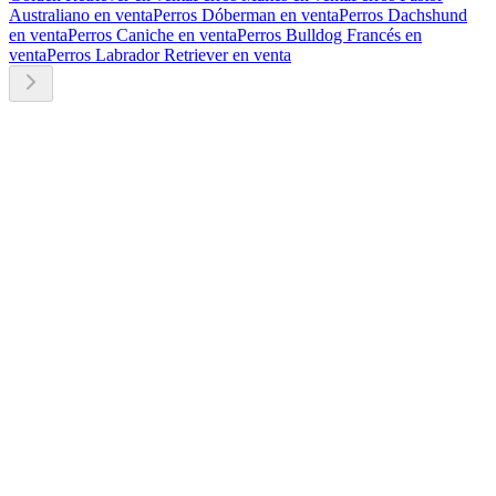
Australiano en venta
Perros Dóberman en venta
Perros Dachshund
en venta
Perros Caniche en venta
Perros Bulldog Francés en
venta
Perros Labrador Retriever en venta