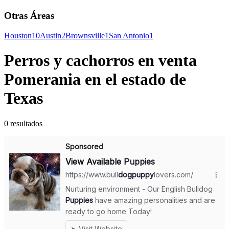
Otras Áreas
Houston
10
Austin
2
Brownsville
1
San Antonio
1
Perros y cachorros en venta
Pomerania en el estado de
Texas
0 resultados