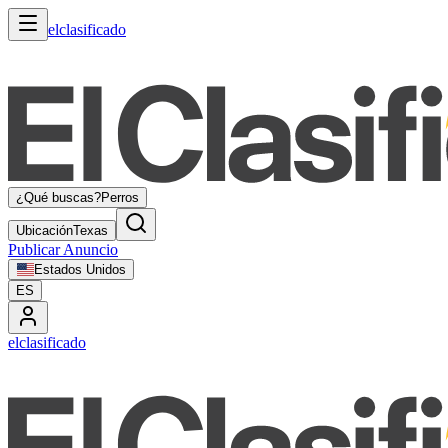
elclasificado
¿Qué buscas?
Perros
Ubicación
Texas
Publicar Anuncio
Estados Unidos
ES
elclasificado