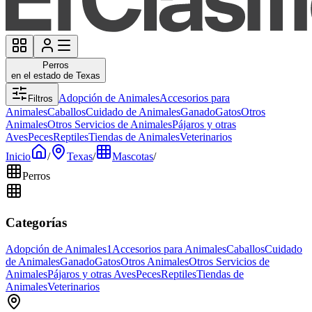
Perros
en el estado de Texas
Adopción de Animales
Accesorios para
Filtros
Animales
Caballos
Cuidado de Animales
Ganado
Gatos
Otros
Animales
Otros Servicios de Animales
Pájaros y otras
Aves
Peces
Reptiles
Tiendas de Animales
Veterinarios
Inicio
/
Texas
/
Mascotas
/
Perros
Categorías
Adopción de Animales
1
Accesorios para Animales
Caballos
Cuidado
de Animales
Ganado
Gatos
Otros Animales
Otros Servicios de
Animales
Pájaros y otras Aves
Peces
Reptiles
Tiendas de
Animales
Veterinarios