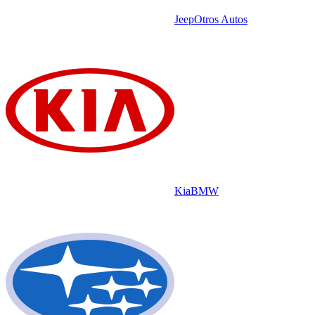
Jeep
Otros Autos
Kia
BMW