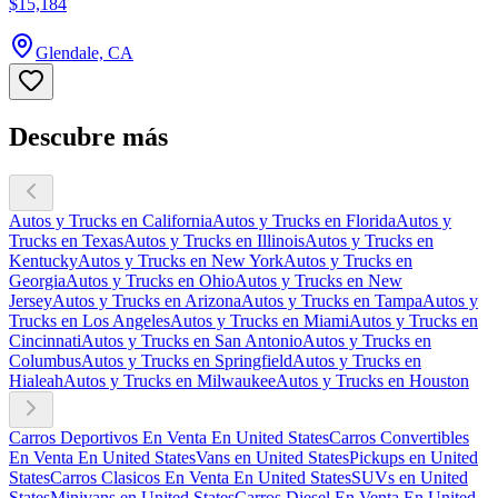
$15,184
Glendale, CA
Descubre más
Autos y Trucks en California
Autos y Trucks en Florida
Autos y
Trucks en Texas
Autos y Trucks en Illinois
Autos y Trucks en
Kentucky
Autos y Trucks en New York
Autos y Trucks en
Georgia
Autos y Trucks en Ohio
Autos y Trucks en New
Jersey
Autos y Trucks en Arizona
Autos y Trucks en Tampa
Autos y
Trucks en Los Angeles
Autos y Trucks en Miami
Autos y Trucks en
Cincinnati
Autos y Trucks en San Antonio
Autos y Trucks en
Columbus
Autos y Trucks en Springfield
Autos y Trucks en
Hialeah
Autos y Trucks en Milwaukee
Autos y Trucks en Houston
Carros Deportivos En Venta En United States
Carros Convertibles
En Venta En United States
Vans en United States
Pickups en United
States
Carros Clasicos En Venta En United States
SUVs en United
States
Minivans en United States
Carros Diesel En Venta En United