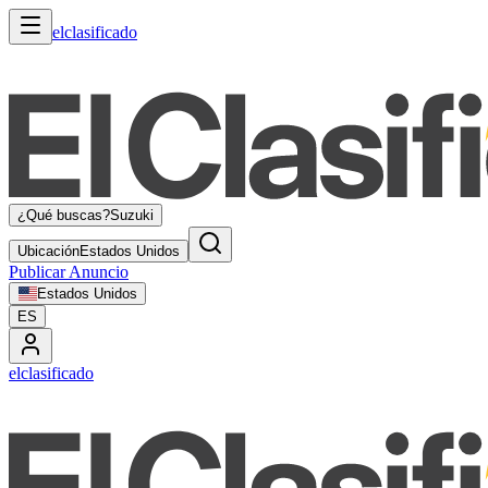
elclasificado
¿Qué buscas?
Suzuki
Ubicación
Estados Unidos
Publicar Anuncio
Estados Unidos
ES
elclasificado