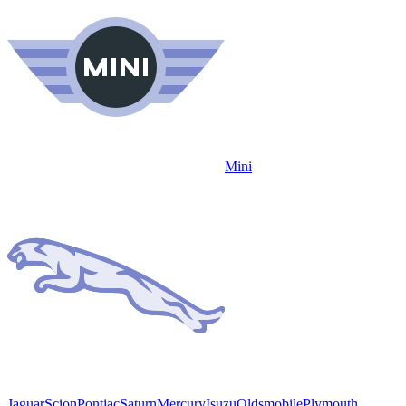
Mini
Jaguar
Scion
Pontiac
Saturn
Mercury
Isuzu
Oldsmobile
Plymouth