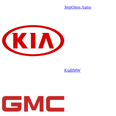
Jeep
Otros Autos
Kia
BMW