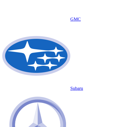
GMC
Subaru