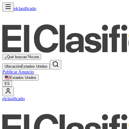
elclasificado
¿Qué buscas?
Acura
Ubicación
Estados Unidos
Publicar Anuncio
Estados Unidos
ES
elclasificado