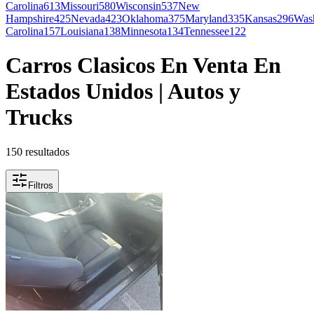
Carolina
613
Missouri
580
Wisconsin
537
New
Hampshire
425
Nevada
423
Oklahoma
375
Maryland
335
Kansas
296
Was
Carolina
157
Louisiana
138
Minnesota
134
Tennessee
122
Carros Clasicos En Venta En
Estados Unidos | Autos y
Trucks
150
resultados
Filtros