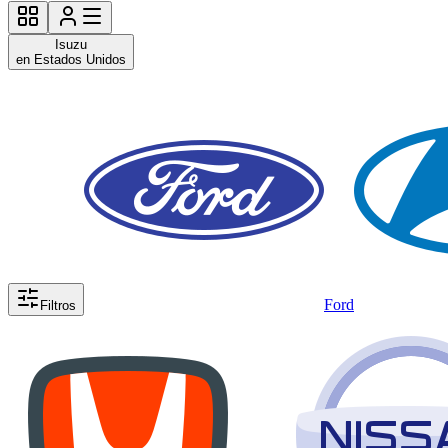
Isuzu
en Estados Unidos
Ford
Filtros