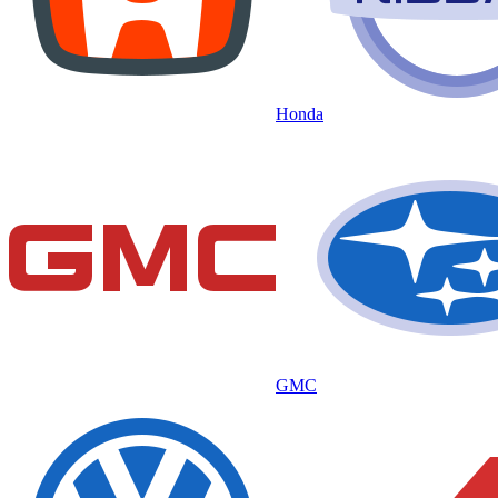
Honda
GMC