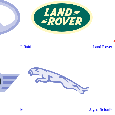
Infiniti
Land Rover
Mini
Jaguar
Scion
Pon