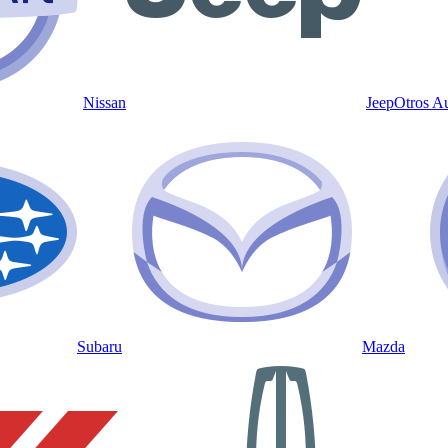
Nissan
Jeep
Otros A
Subaru
Mazda