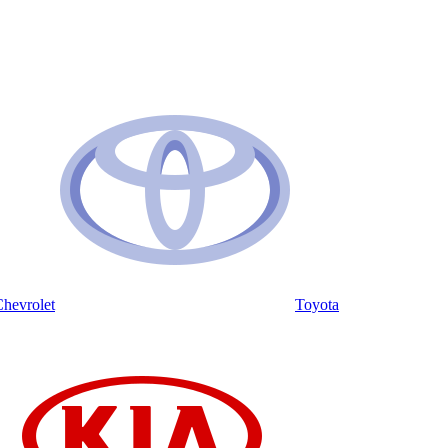
hevrolet
Toyota