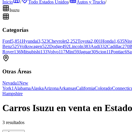
Inicio
/
Todo Estados Unidos
/
Autos y Trucks
/
Isuzu
Categorías
Ford
5,851
Hyundai
3,523
Chevrolet
2,252
Toyota
2,001
Honda
1,635
Nis
Benz
525
Volkswagen
522
Dodge
492
Lincoln
383
Audi
332
Cadillac
270
B
Rover
136
Mitsubishi
133
Volvo
117
Mini
59
Jaguar
30
Scion
11
Pontiac
6
Sa
Otras Áreas
Nevada
1
New
York
1
Alabama
Alaska
Arizona
Arkansas
California
Colorado
Connectic
Hampshire
Carros Isuzu en venta en Estad
3 resultados