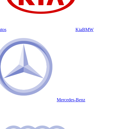
utos
Kia
BMW
Mercedes-Benz