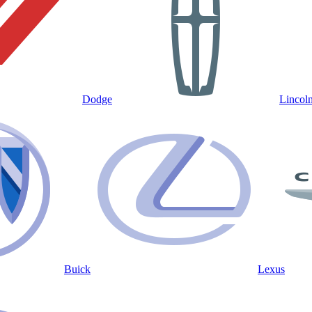
Dodge
Lincol
Buick
Lexus