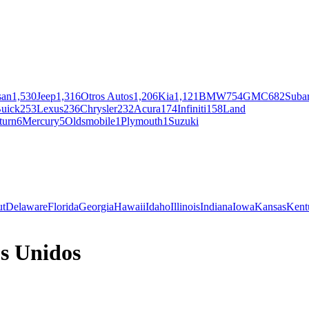
san
1,530
Jeep
1,316
Otros Autos
1,206
Kia
1,121
BMW
754
GMC
682
Suba
uick
253
Lexus
236
Chrysler
232
Acura
174
Infiniti
158
Land
turn
6
Mercury
5
Oldsmobile
1
Plymouth
1
Suzuki
ut
Delaware
Florida
Georgia
Hawaii
Idaho
Illinois
Indiana
Iowa
Kansas
Kent
os Unidos