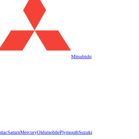
Mitsubishi
tiac
Saturn
Mercury
Oldsmobile
Plymouth
Suzuki