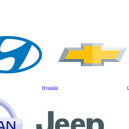
Hyundai
C