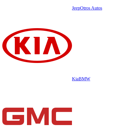
Jeep
Otros Autos
Kia
BMW