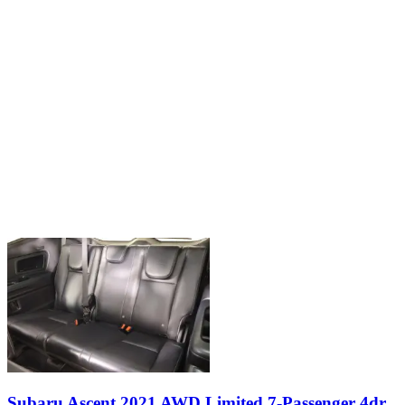
Subaru Ascent 2021 AWD Limited 7-Passenger 4dr