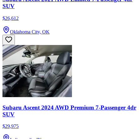
SUV
$26,612
Oklahoma City, OK
Subaru Ascent 2024 AWD Premium 7-Passenger 4dr
SUV
$29,975