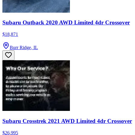
Subaru Outback 2020 AWD Limited 4dr Crossover
$18,871
Burr Ridge, IL
Subaru Crosstrek 2021 AWD Limited 4dr Crossover
$26,995