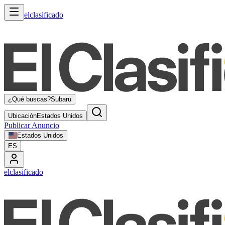
elclasificado
¿Qué buscas?
Subaru
Ubicación
Estados Unidos
Publicar Anuncio
Estados Unidos
ES
elclasificado