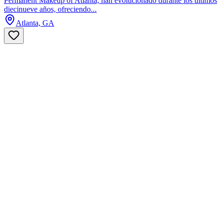
Permanent Makeup of Atlanta, han evolucionado durante los últimos
diecinueve años, ofreciendo...
Atlanta, GA