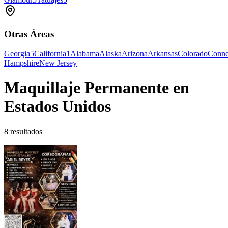
Otras Áreas
Georgia
5
California
1
Alabama
Alaska
Arizona
Arkansas
Colorado
Conne
Hampshire
New Jersey
Maquillaje Permanente en
Estados Unidos
8 resultados