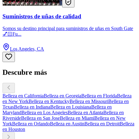
Suministros de uñas de calidad
Somos su destino principal para suministros de uñas en South Gate
💅🏻Fu...
Los Angeles, CA
Descubre más
Belleza en California
Belleza en Georgia
Belleza en Florida
Belleza
en New York
Belleza en Kentucky
Belleza en Missouri
Belleza en
Texas
Belleza en Indiana
Belleza en Louisiana
Belleza en
Maryland
Belleza en Los Angeles
Belleza en Atlanta
Belleza en
Riverside
Belleza en San Jose
Belleza en Miami
Belleza en New
York
Belleza en Orlando
Belleza en Austin
Belleza en Detroit
Belleza
en Houston