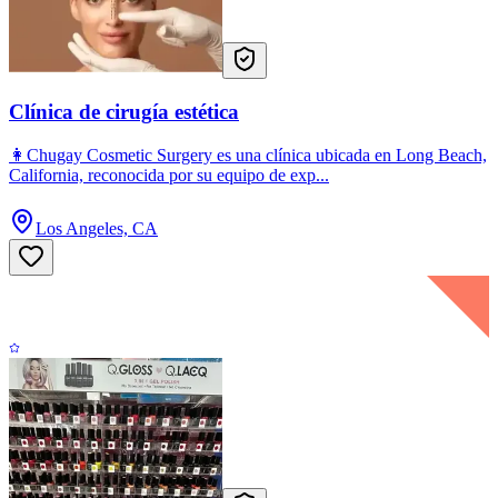
Clínica de cirugía estética
👩Chugay Cosmetic Surgery es una clínica ubicada en Long Beach,
California, reconocida por su equipo de exp...
Los Angeles, CA