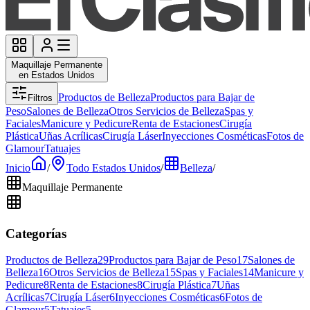
Maquillaje Permanente
en Estados Unidos
Productos de Belleza
Productos para Bajar de
Filtros
Peso
Salones de Belleza
Otros Servicios de Belleza
Spas y
Faciales
Manicure y Pedicure
Renta de Estaciones
Cirugía
Plástica
Uñas Acrílicas
Cirugía Láser
Inyecciones Cosméticas
Fotos de
Glamour
Tatuajes
Inicio
/
Todo Estados Unidos
/
Belleza
/
Maquillaje Permanente
Categorías
Productos de Belleza
29
Productos para Bajar de Peso
17
Salones de
Belleza
16
Otros Servicios de Belleza
15
Spas y Faciales
14
Manicure y
Pedicure
8
Renta de Estaciones
8
Cirugía Plástica
7
Uñas
Acrílicas
7
Cirugía Láser
6
Inyecciones Cosméticas
6
Fotos de
Glamour
5
Tatuajes
5