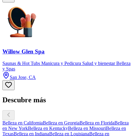
Willow Glen Spa
Saunas & Hot Tubs Manicura y Pedicura Salud y bienestar Belleza
y Spas
San Jose, CA
Descubre más
Belleza en California
Belleza en Georgia
Belleza en Florida
Belleza
en New York
Belleza en Kentucky
Belleza en Missouri
Belleza en
Texas
Belleza en Indiana
Belleza en Louisiana
Belleza en