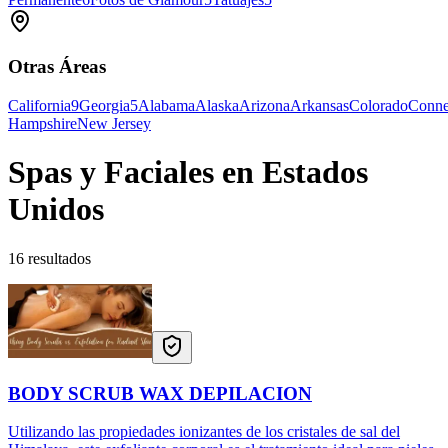
Otras Áreas
California
9
Georgia
5
Alabama
Alaska
Arizona
Arkansas
Colorado
Conne
Hampshire
New Jersey
Spas y Faciales en Estados
Unidos
16 resultados
BODY SCRUB WAX DEPILACION
Utilizando las propiedades ionizantes de los cristales de sal del