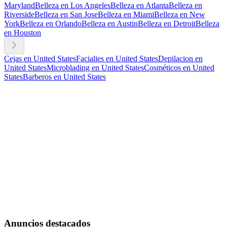
Maryland
Belleza en Los Angeles
Belleza en Atlanta
Belleza en
Riverside
Belleza en San Jose
Belleza en Miami
Belleza en New
York
Belleza en Orlando
Belleza en Austin
Belleza en Detroit
Belleza
en Houston
Cejas en United States
Facialies en United States
Depilacion en
United States
Microblading en United States
Cosméticos en United
States
Barberos en United States
Anuncios destacados