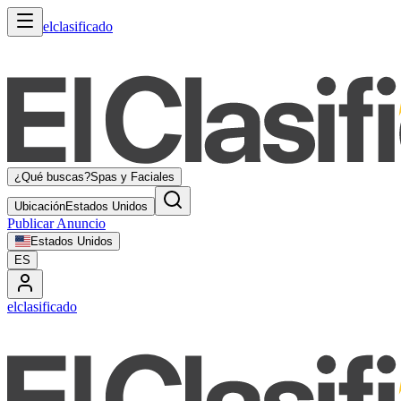
elclasificado
¿Qué buscas?
Spas y Faciales
Ubicación
Estados Unidos
Publicar Anuncio
Estados Unidos
ES
elclasificado