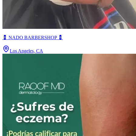
💈 NADO BARBERSHOP 💈
Los Angeles, CA