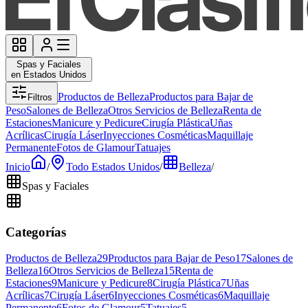
Spas y Faciales
en Estados Unidos
Productos de Belleza
Productos para Bajar de
Filtros
Peso
Salones de Belleza
Otros Servicios de Belleza
Renta de
Estaciones
Manicure y Pedicure
Cirugía Plástica
Uñas
Acrílicas
Cirugía Láser
Inyecciones Cosméticas
Maquillaje
Permanente
Fotos de Glamour
Tatuajes
Inicio
/
Todo Estados Unidos
/
Belleza
/
Spas y Faciales
Categorías
Productos de Belleza
29
Productos para Bajar de Peso
17
Salones de
Belleza
16
Otros Servicios de Belleza
15
Renta de
Estaciones
9
Manicure y Pedicure
8
Cirugía Plástica
7
Uñas
Acrílicas
7
Cirugía Láser
6
Inyecciones Cosméticas
6
Maquillaje
Permanente
6
Fotos de Glamour
5
Tatuajes
5