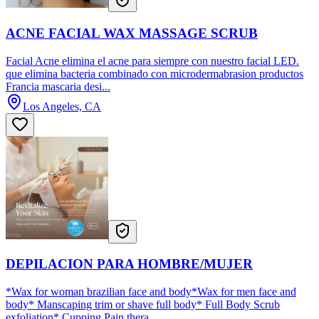
ACNE FACIAL WAX MASSAGE SCRUB
Facial Acne elimina el acne para siempre con nuestro facial LED.
que elimina bacteria combinado con microdermabrasion productos
Francia mascaria desi...
Los Angeles, CA
DEPILACION PARA HOMBRE/MUJER
*Wax for woman brazilian face and body*Wax for men face and
body* Manscaping trim or shave full body* Full Body Scrub
exfoliation* Cupping Pain thera...