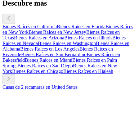
Descubre más
Bienes Raíces en California
Bienes Raíces en Florida
Bienes Raíces
en New York
Bienes Raíces en New Jersey
Bienes Raíces en
Texas
Bienes Raíces en Arizona
Bienes Raíces en Illinois
Bienes
Raíces en Nevada
Bienes Raíces en Washington
Bienes Raíces en
Alabama
Bienes Raíces en Los Angeles
Bienes Raíces en
Riverside
Bienes Raíces en San Bernardino
Bienes Raíces en
Bakersfield
Bienes Raíces en Miami
Bienes Raíces en Palm
Springs
Bienes Raíces en San Diego
Bienes Raíces en New
York
Bienes Raíces en Chicago
Bienes Raíces en Hialeah
Casas de 2 recámaras en United States