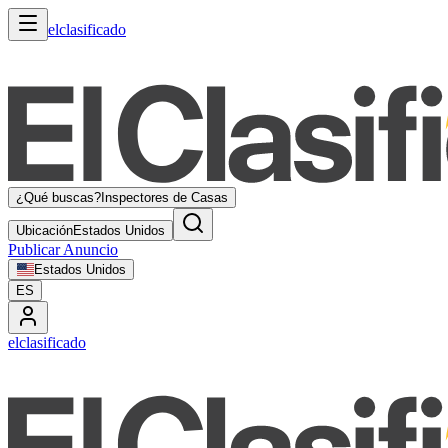
elclasificado
¿Qué buscas?
Inspectores de Casas
Ubicación
Estados Unidos
Publicar Anuncio
Estados Unidos
ES
elclasificado