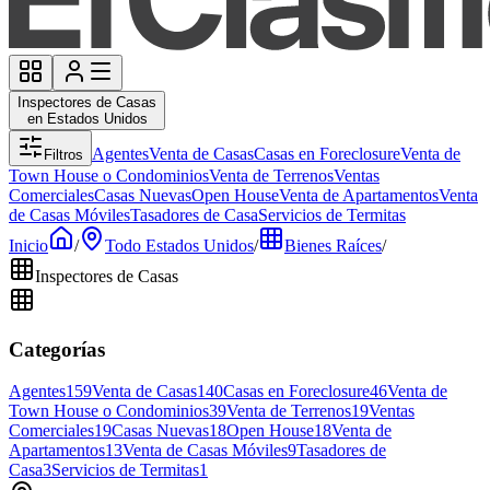
Inspectores de Casas
en Estados Unidos
Agentes
Venta de Casas
Casas en Foreclosure
Venta de
Filtros
Town House o Condominios
Venta de Terrenos
Ventas
Comerciales
Casas Nuevas
Open House
Venta de Apartamentos
Venta
de Casas Móviles
Tasadores de Casa
Servicios de Termitas
Inicio
/
Todo Estados Unidos
/
Bienes Raíces
/
Inspectores de Casas
Categorías
Agentes
159
Venta de Casas
140
Casas en Foreclosure
46
Venta de
Town House o Condominios
39
Venta de Terrenos
19
Ventas
Comerciales
19
Casas Nuevas
18
Open House
18
Venta de
Apartamentos
13
Venta de Casas Móviles
9
Tasadores de
Casa
3
Servicios de Termitas
1