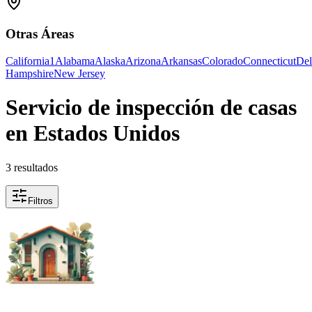
Otras Áreas
California
1
Alabama
Alaska
Arizona
Arkansas
Colorado
Connecticut
Del
Hampshire
New Jersey
Servicio de inspección de casas
en Estados Unidos
3 resultados
Filtros