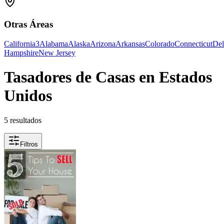
Otras Áreas
California
3
Alabama
Alaska
Arizona
Arkansas
Colorado
Connecticut
Del
Hampshire
New Jersey
Tasadores de Casas en Estados
Unidos
5 resultados
Filtros