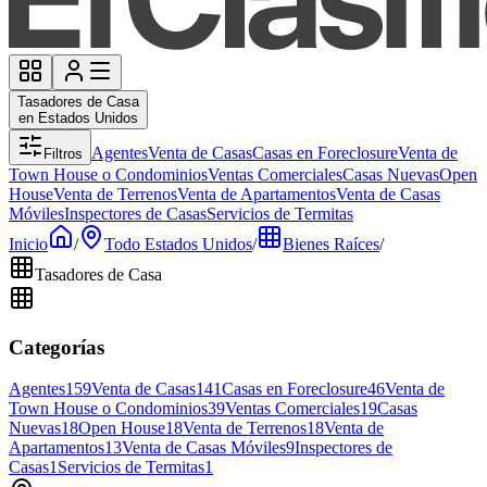
Tasadores de Casa
en Estados Unidos
Agentes
Venta de Casas
Casas en Foreclosure
Venta de
Filtros
Town House o Condominios
Ventas Comerciales
Casas Nuevas
Open
House
Venta de Terrenos
Venta de Apartamentos
Venta de Casas
Móviles
Inspectores de Casas
Servicios de Termitas
Inicio
/
Todo Estados Unidos
/
Bienes Raíces
/
Tasadores de Casa
Categorías
Agentes
159
Venta de Casas
141
Casas en Foreclosure
46
Venta de
Town House o Condominios
39
Ventas Comerciales
19
Casas
Nuevas
18
Open House
18
Venta de Terrenos
18
Venta de
Apartamentos
13
Venta de Casas Móviles
9
Inspectores de
Casas
1
Servicios de Termitas
1