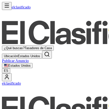
elclasificado
¿Qué buscas?
Tasadores de Casa
Ubicación
Estados Unidos
Publicar Anuncio
Estados Unidos
ES
elclasificado