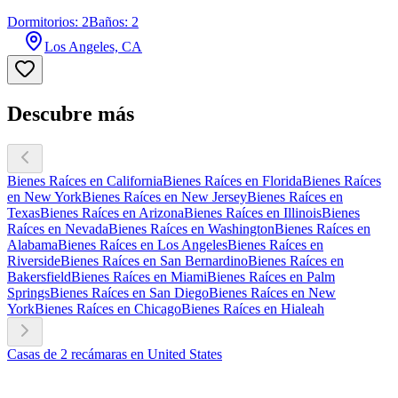
Dormitorios: 2
Baños: 2
Los Angeles, CA
Descubre más
Bienes Raíces en California
Bienes Raíces en Florida
Bienes Raíces
en New York
Bienes Raíces en New Jersey
Bienes Raíces en
Texas
Bienes Raíces en Arizona
Bienes Raíces en Illinois
Bienes
Raíces en Nevada
Bienes Raíces en Washington
Bienes Raíces en
Alabama
Bienes Raíces en Los Angeles
Bienes Raíces en
Riverside
Bienes Raíces en San Bernardino
Bienes Raíces en
Bakersfield
Bienes Raíces en Miami
Bienes Raíces en Palm
Springs
Bienes Raíces en San Diego
Bienes Raíces en New
York
Bienes Raíces en Chicago
Bienes Raíces en Hialeah
Casas de 2 recámaras en United States