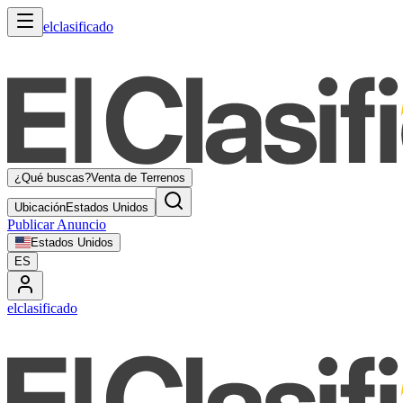
elclasificado
¿Qué buscas?
Venta de Terrenos
Ubicación
Estados Unidos
Publicar Anuncio
Estados Unidos
ES
elclasificado