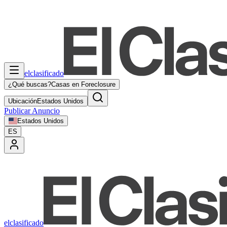
elclasificado
¿Qué buscas?
Casas en Foreclosure
Ubicación
Estados Unidos
Publicar Anuncio
Estados Unidos
ES
elclasificado