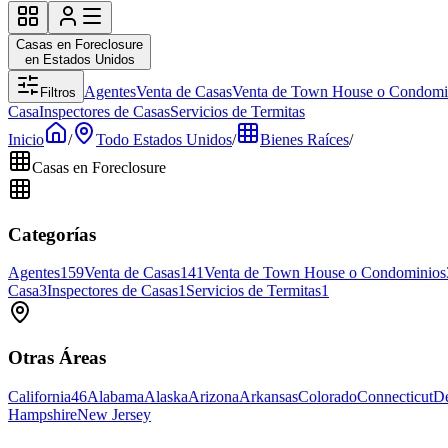
Casas en Foreclosure
en Estados Unidos
Agentes
Venta de Casas
Venta de Town House o Condomi
Filtros
Casa
Inspectores de Casas
Servicios de Termitas
Inicio
/
Todo Estados Unidos
/
Bienes Raíces
/
Casas en Foreclosure
Categorías
Agentes
159
Venta de Casas
141
Venta de Town House o Condominios
Casa
3
Inspectores de Casas
1
Servicios de Termitas
1
Otras Áreas
California
46
Alabama
Alaska
Arizona
Arkansas
Colorado
Connecticut
D
Hampshire
New Jersey