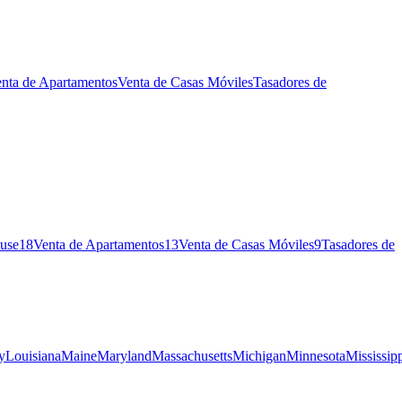
nta de Apartamentos
Venta de Casas Móviles
Tasadores de
use
18
Venta de Apartamentos
13
Venta de Casas Móviles
9
Tasadores de
y
Louisiana
Maine
Maryland
Massachusetts
Michigan
Minnesota
Mississip