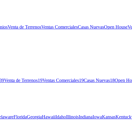
nios
Venta de Terrenos
Ventas Comerciales
Casas Nuevas
Open House
Ve
39
Venta de Terrenos
19
Ventas Comerciales
19
Casas Nuevas
18
Open Ho
elaware
Florida
Georgia
Hawaii
Idaho
Illinois
Indiana
Iowa
Kansas
Kentuck