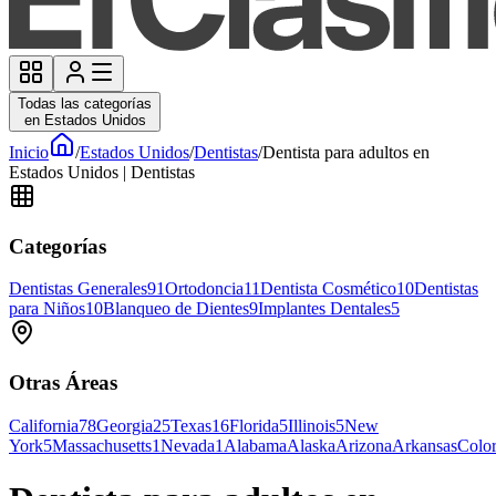
Todas las categorías
en Estados Unidos
Inicio
/
Estados Unidos
/
Dentistas
/
Dentista para adultos en
Estados Unidos | Dentistas
Categorías
Dentistas Generales
91
Ortodoncia
11
Dentista Cosmético
10
Dentistas
para Niños
10
Blanqueo de Dientes
9
Implantes Dentales
5
Otras Áreas
California
78
Georgia
25
Texas
16
Florida
5
Illinois
5
New
York
5
Massachusetts
1
Nevada
1
Alabama
Alaska
Arizona
Arkansas
Colo