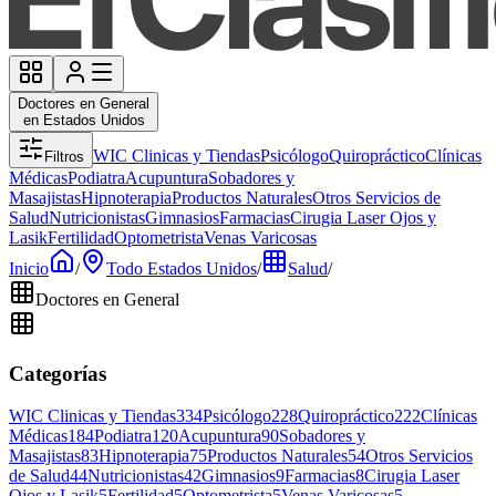
Doctores en General
en Estados Unidos
WIC Clinicas y Tiendas
Psicólogo
Quiropráctico
Clínicas
Filtros
Médicas
Podiatra
Acupuntura
Sobadores y
Masajistas
Hipnoterapia
Productos Naturales
Otros Servicios de
Salud
Nutricionistas
Gimnasios
Farmacias
Cirugia Laser Ojos y
Lasik
Fertilidad
Optometrista
Venas Varicosas
Inicio
/
Todo Estados Unidos
/
Salud
/
Doctores en General
Categorías
WIC Clinicas y Tiendas
334
Psicólogo
228
Quiropráctico
222
Clínicas
Médicas
184
Podiatra
120
Acupuntura
90
Sobadores y
Masajistas
83
Hipnoterapia
75
Productos Naturales
54
Otros Servicios
de Salud
44
Nutricionistas
42
Gimnasios
9
Farmacias
8
Cirugia Laser
Ojos y Lasik
5
Fertilidad
5
Optometrista
5
Venas Varicosas
5