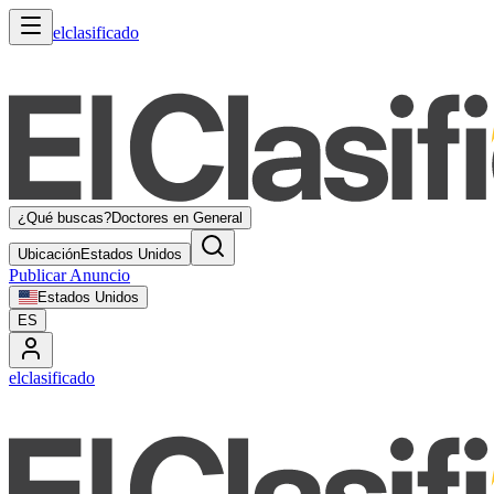
elclasificado
¿Qué buscas?
Doctores en General
Ubicación
Estados Unidos
Publicar Anuncio
Estados Unidos
ES
elclasificado