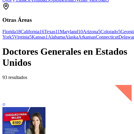
Otras Áreas
Florida
18
California
16
Texas
11
Maryland
10
Arizona
5
Colorado
5
Georgi
York
5
Virginia
5
Kansas
1
Alabama
Alaska
Arkansas
Connecticut
Delawa
Doctores Generales en Estados
Unidos
93 resultados