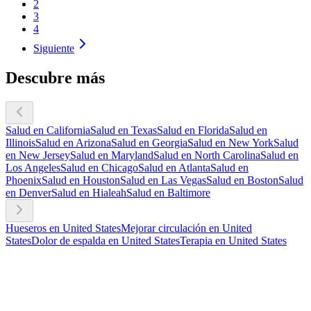
2
3
4
Siguiente
Descubre más
Salud en California
Salud en Texas
Salud en Florida
Salud en
Illinois
Salud en Arizona
Salud en Georgia
Salud en New York
Salud
en New Jersey
Salud en Maryland
Salud en North Carolina
Salud en
Los Angeles
Salud en Chicago
Salud en Atlanta
Salud en
Phoenix
Salud en Houston
Salud en Las Vegas
Salud en Boston
Salud
en Denver
Salud en Hialeah
Salud en Baltimore
Hueseros en United States
Mejorar circulación en United
States
Dolor de espalda en United States
Terapia en United States