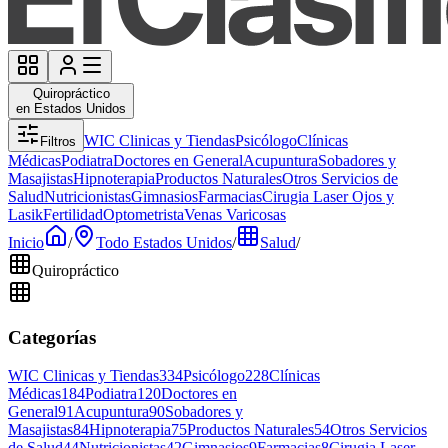
Quiropráctico
en Estados Unidos
WIC Clinicas y Tiendas
Psicólogo
Clínicas
Filtros
Médicas
Podiatra
Doctores en General
Acupuntura
Sobadores y
Masajistas
Hipnoterapia
Productos Naturales
Otros Servicios de
Salud
Nutricionistas
Gimnasios
Farmacias
Cirugia Laser Ojos y
Lasik
Fertilidad
Optometrista
Venas Varicosas
Inicio
/
Todo Estados Unidos
/
Salud
/
Quiropráctico
Categorías
WIC Clinicas y Tiendas
334
Psicólogo
228
Clínicas
Médicas
184
Podiatra
120
Doctores en
General
91
Acupuntura
90
Sobadores y
Masajistas
84
Hipnoterapia
75
Productos Naturales
54
Otros Servicios
de Salud
44
Nutricionistas
42
Gimnasios
9
Farmacias
8
Cirugia Laser