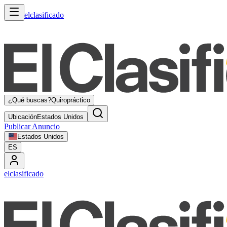
elclasificado
¿Qué buscas?
Quiropráctico
Ubicación
Estados Unidos
Publicar Anuncio
Estados Unidos
ES
elclasificado