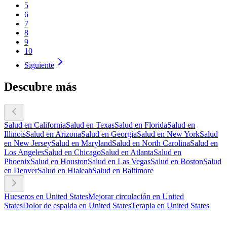
5
6
7
8
9
10
Siguiente
Descubre más
Salud en California
Salud en Texas
Salud en Florida
Salud en
Illinois
Salud en Arizona
Salud en Georgia
Salud en New York
Salud
en New Jersey
Salud en Maryland
Salud en North Carolina
Salud en
Los Angeles
Salud en Chicago
Salud en Atlanta
Salud en
Phoenix
Salud en Houston
Salud en Las Vegas
Salud en Boston
Salud
en Denver
Salud en Hialeah
Salud en Baltimore
Hueseros en United States
Mejorar circulación en United
States
Dolor de espalda en United States
Terapia en United States