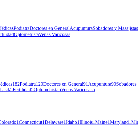
Médicas
Podiatra
Doctores en General
Acupuntura
Sobadores y Masajistas
rtilidad
Optometrista
Venas Varicosas
édicas
182
Podiatra
120
Doctores en General
91
Acupuntura
90
Sobadores 
 Lasik
5
Fertilidad
5
Optometrista
5
Venas Varicosas
5
Colorado
1
Connecticut
1
Delaware
1
Idaho
1
Illinois
1
Maine
1
Maryland
1
Min