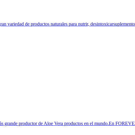
an variedad de productos naturales para nutrir, desintoxicarsuplementos
l màs grande productor de Aloe Vera productos en el mundo.En FOREVE