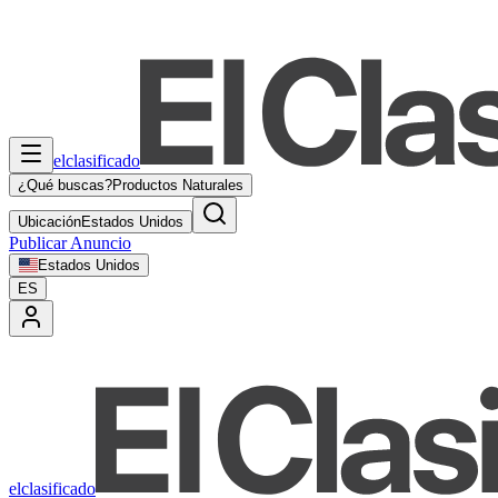
elclasificado
¿Qué buscas?
Productos Naturales
Ubicación
Estados Unidos
Publicar Anuncio
Estados Unidos
ES
elclasificado