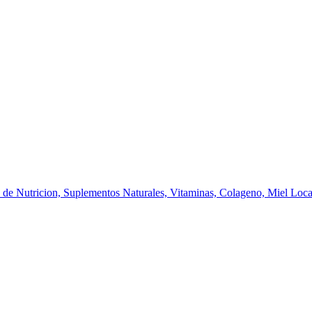
 de Nutricion, Suplementos Naturales, Vitaminas, Colageno, Miel Local