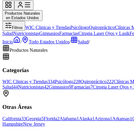
Productos Naturales
en Estados Unidos
WIC Clinicas y Tiendas
Psicólogo
Quiropráctico
Clínicas 
Filtros
Salud
Nutricionistas
Gimnasios
Farmacias
Cirugia Laser Ojos y Lasik
Fe
Inicio
/
Todo Estados Unidos
/
Salud
/
Productos Naturales
Categorías
WIC Clinicas y Tiendas
334
Psicólogo
228
Quiropráctico
222
Clínicas M
Salud
44
Nutricionistas
42
Gimnasios
9
Farmacias
7
Cirugia Laser Ojos y
Otras Áreas
California
33
Georgia
5
Florida
2
Alabama
1
Alaska
1
Arizona
1
Arkansas
1
Hampshire
New Jersey