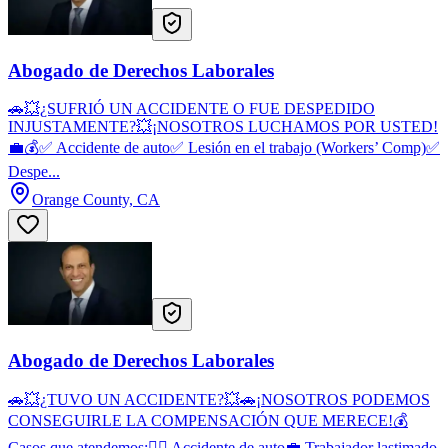
Abogado de Derechos Laborales
🚗💥¿SUFRIÓ UN ACCIDENTE O FUE DESPEDIDO
INJUSTAMENTE?💥¡NOSOTROS LUCHAMOS POR USTED!
💼💰✅ Accidente de auto✅ Lesión en el trabajo (Workers’ Comp)✅
Despe...
Orange County, CA
Abogado de Derechos Laborales
🚗💥¿TUVO UN ACCIDENTE?💥🚗¡NOSOTROS PODEMOS
CONSEGUIRLE LA COMPENSACIÓN QUE MERECE!💰
Casos que atendemos:👷‍♂️ Accidente de auto💼 Trabajador lastimado