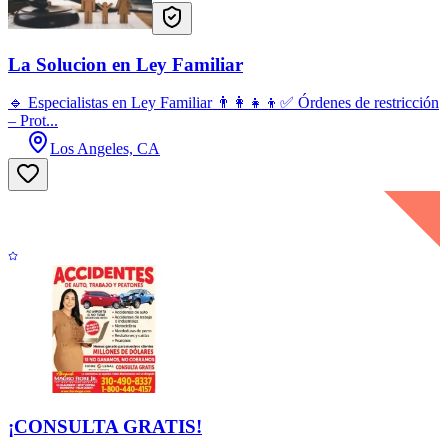
La Solucion en Ley Familiar
🔹 Especialistas en Ley Familiar 👨‍👩‍👧‍👦✅ Órdenes de restricción
– Prot...
Los Angeles, CA
¡CONSULTA GRATIS!