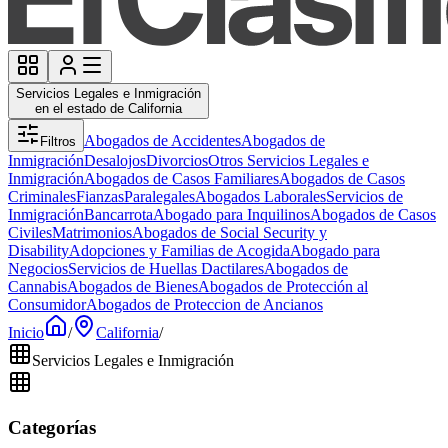
Servicios Legales e Inmigración
en el estado de California
Abogados de Accidentes
Abogados de
Filtros
Inmigración
Desalojos
Divorcios
Otros Servicios Legales e
Inmigración
Abogados de Casos Familiares
Abogados de Casos
Criminales
Fianzas
Paralegales
Abogados Laborales
Servicios de
Inmigración
Bancarrota
Abogado para Inquilinos
Abogados de Casos
Civiles
Matrimonios
Abogados de Social Security y
Disability
Adopciones y Familias de Acogida
Abogado para
Negocios
Servicios de Huellas Dactilares
Abogados de
Cannabis
Abogados de Bienes
Abogados de Protección al
Consumidor
Abogados de Proteccion de Ancianos
Inicio
/
California
/
Servicios Legales e Inmigración
Categorías