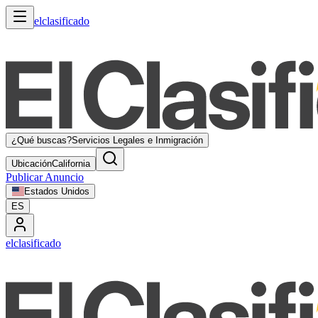
elclasificado
¿Qué buscas?
Servicios Legales e Inmigración
Ubicación
California
Publicar Anuncio
Estados Unidos
ES
elclasificado