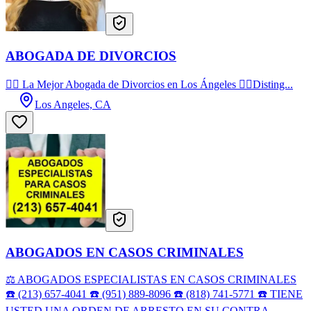
ABOGADA DE DIVORCIOS
👩‍⚖️ La Mejor Abogada de Divorcios en Los Ángeles 👩‍⚖️Disting...
Los Angeles, CA
ABOGADOS EN CASOS CRIMINALES
⚖️ ABOGADOS ESPECIALISTAS EN CASOS CRIMINALES
☎️ (213) 657-4041 ☎️ (951) 889-8096 ☎️ (818) 741-5771 ☎️ TIENE
USTED UNA ORDEN DE ARRESTO EN SU CONTRA ...