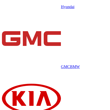
Hyundai
GMC
BMW