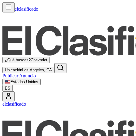
elclasificado
¿Qué buscas?
Chevrolet
Ubicación
Los Angeles, CA
Publicar Anuncio
Estados Unidos
ES
elclasificado