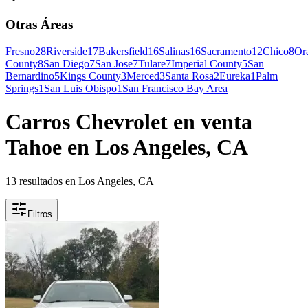
Otras Áreas
Fresno
28
Riverside
17
Bakersfield
16
Salinas
16
Sacramento
12
Chico
8
Or
County
8
San Diego
7
San Jose
7
Tulare
7
Imperial County
5
San
Bernardino
5
Kings County
3
Merced
3
Santa Rosa
2
Eureka
1
Palm
Springs
1
San Luis Obispo
1
San Francisco Bay Area
Carros Chevrolet en venta
Tahoe en Los Angeles, CA
13 resultados en Los Angeles, CA
Filtros