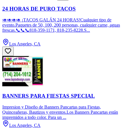
24 HORAS DE PURO TACOS
🥑🥑🥑🥑 ¡TACOS GALÁN 24 HORAS!Cualquier tipo de
evento.Paquetes de 50, 100, 200 personas, cualquier carne, aguas
frescas.📞📞📞818-359-1171, 818-235-8228.S...
Los Angeles, CA
BANNERS PARA FIESTAS SPECIAL
Impresion y Diseño de Banners Pancartas para Fiestas,
Quinceañeras, Bautizos y enventos.Los Banners Pancartas están
impremidos a todo color. Para un ...
Los Angeles, CA