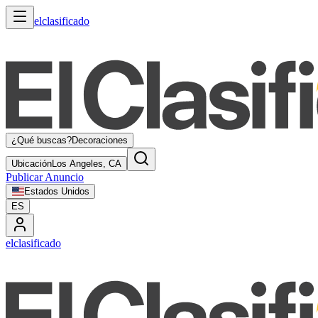
elclasificado
¿Qué buscas?
Decoraciones
Ubicación
Los Angeles, CA
Publicar Anuncio
Estados Unidos
ES
elclasificado