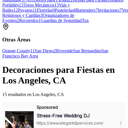
Portátiles
13
Toros Mecánicos
13
Vals y
Bailes
12
Payasos
11
Florerías
9
Pastelerías
8
Bartenders
7
Invitaciones
7
Ves
Religiosos y Capillas
3
Organizadores de
Eventos
2
Recuerdos
1
Guardias de Seguridad
Tux
Otras Áreas
Orange County
11
San Diego
2
Riverside
San Bernardino
San
Francisco Bay Area
Decoraciones para Fiestas en
Los Angeles, CA
15 resultados en Los Angeles, CA