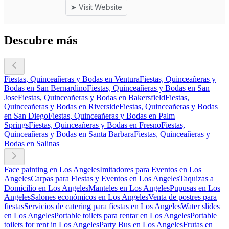
Descubre más
Fiestas, Quinceañeras y Bodas en Ventura
Fiestas, Quinceañeras y
Bodas en San Bernardino
Fiestas, Quinceañeras y Bodas en San
Jose
Fiestas, Quinceañeras y Bodas en Bakersfield
Fiestas,
Quinceañeras y Bodas en Riverside
Fiestas, Quinceañeras y Bodas
en San Diego
Fiestas, Quinceañeras y Bodas en Palm
Springs
Fiestas, Quinceañeras y Bodas en Fresno
Fiestas,
Quinceañeras y Bodas en Santa Barbara
Fiestas, Quinceañeras y
Bodas en Salinas
Face painting en Los Angeles
Imitadores para Eventos en Los
Angeles
Carpas para Fiestas y Eventos en Los Angeles
Taquizas a
Domicilio en Los Angeles
Manteles en Los Angeles
Pupusas en Los
Angeles
Salones económicos en Los Angeles
Venta de postres para
fiestas
Servicios de catering para fiestas en Los Angeles
Water slides
en Los Angeles
Portable toilets para rentar en Los Angeles
Portable
toilets for rent in Los Angeles
Party Bus en Los Angeles
Frutas en