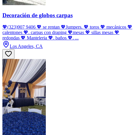
Decoración de globos carpas
💖(323)907 9406 💖 se rentan 💖Jumpers. 💖 toros 💖 mecánicos 💖
calentones 💖. carpas con draping 💖mesas 💖 sillas mesas 💖
redondas 💖 Manteleria 💖. baños 💖. ...
Los Angeles, CA